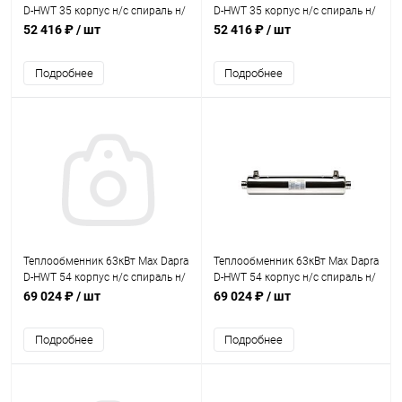
D-HWT 35 корпус н/с спираль н/
D-HWT 35 корпус н/с спираль н/
с AISI 316 (10 01 26)
с AISI 316 (100126)
52 416 ₽
/ шт
52 416 ₽
/ шт
Подробнее
Подробнее
Теплообменник 63кВт Max Dapra
Теплообменник 63кВт Max Dapra
D-HWT 54 корпус н/с спираль н/
D-HWT 54 корпус н/с спираль н/
с AISI 316 (10 01 27)
с AISI 316 (100127)
69 024 ₽
/ шт
69 024 ₽
/ шт
Подробнее
Подробнее