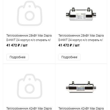
Теплообменник 28кВт Max Dapra
Теплообменник 28кВт Max Dapra
D-HWT 24 корпус н/с спираль н/
D-HWT 24 корпус н/с спираль н/
с AISI 316 (10 01 25)
с AISI 316 (100125)
41 472 ₽
/ шт
41 472 ₽
/ шт
Подробнее
Подробнее
Теплообменник 42кВт Max Dapra
Теплообменник 42кВт Max Dapra