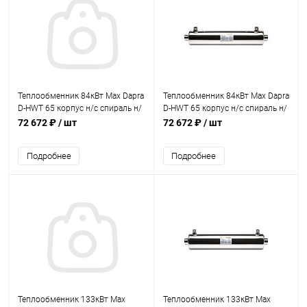
Теплообменник 84кВт Max Dapra
Теплообменник 84кВт Max Dapra
D-HWT 65 корпус н/с спираль н/
D-HWT 65 корпус н/с спираль н/
с AISI 316 (10 01 28)
с AISI 316 (100128)
72 672 ₽
/ шт
72 672 ₽
/ шт
Подробнее
Подробнее
Теплообменник 133кВт Max
Теплообменник 133кВт Max