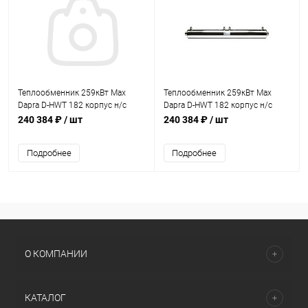
Теплообменник 259кВт Max
Теплообменник 259кВт Max
Dapra D-HWT 182 корпус н/с
Dapra D-HWT 182 корпус н/с
спираль н/с AISI 316 (10 01 31)
спираль н/с AISI 316 (100131)
240 384 ₽
/ шт
240 384 ₽
/ шт
Подробнее
Подробнее
О КОМПАНИИ
КАТАЛОГ