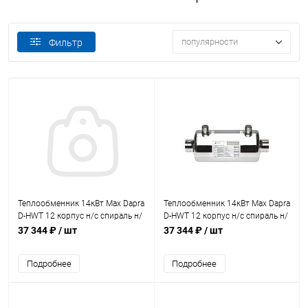
популярности
Фильтр
Теплообменник 14кВт Max Dapra
Теплообменник 14кВт Max Dapra
D-HWT 12 корпус н/с спираль н/
D-HWT 12 корпус н/с спираль н/
с AISI 316 (10 01 24)
с AISI 316 (100124)
37 344 ₽
/ шт
37 344 ₽
/ шт
Подробнее
Подробнее