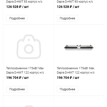
Dapra D-HWT 93 корпус н/с
Dapra D-HWT 93 корпус н/с
спираль н/с AISI 316 (10 01 29)
спираль н/с AISI 316 (100129)
126 528 ₽
/ шт
126 528 ₽
/ шт
Подробнее
Подробнее
Теплообменник 175кВт Max
Теплообменник 175кВт Max
Dapra D-HWT 122 корпус н/с
Dapra D-HWT 122 корпус н/с
спираль н/с AISI 316 (10 01 30)
спираль н/с AISI 316 (100130)
196 704 ₽
/ шт
196 704 ₽
/ шт
Подробнее
Подробнее