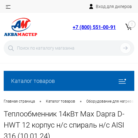
Вход для дилеров
Telegram
Rutube
0
+7 (800) 551-00-91
YouTube
Вход
Регистрация
Каталог товаров
•
•
Главная страница
Каталог товаров
Оборудование для нагрева в
Теплообменник 14кВт Max Dapra D-
HWT 12 корпус н/с спираль н/с AISI
316 (10 01 24)