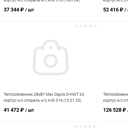
корпус н/с спираль н/с AISI 316 (100124)
корпус н/с сп
37 344 ₽
52 416 ₽
/ шт
/
В корзину
В избранное
В избранн
К сравнению
В наличии
К сравнен
Теплообменник 28кВт Max Dapra D-HWT 24
Теплообменн
корпус н/с спираль н/с AISI 316 (10 01 25)
корпус н/с сп
41 472 ₽
126 528 ₽
/ шт