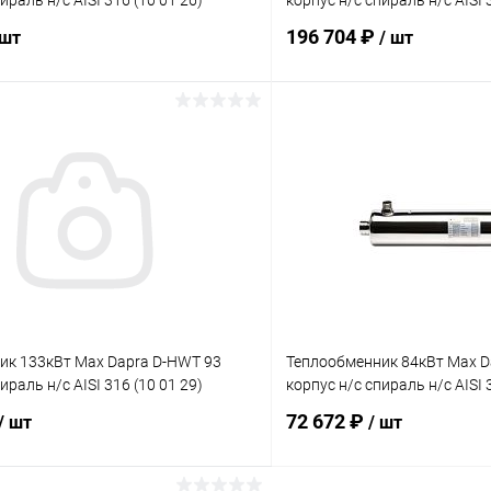
ираль н/с AISI 316 (10 01 26)
корпус н/с спираль н/с AISI 
196 704 ₽
 шт
/ шт
В корзину
В корз
ое
В избранное
ию
Под заказ
К сравнению
ик 133кВт Max Dapra D-HWT 93
Теплообменник 84кВт Max D
ираль н/с AISI 316 (10 01 29)
корпус н/с спираль н/с AISI 
72 672 ₽
/ шт
/ шт