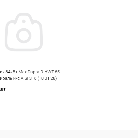
В корзину
В корз
ое
В избранное
ию
В наличии
К сравнению
ик 84кВт Max Dapra D-HWT 65
ираль н/с AISI 316 (10 01 28)
 шт
В корзину
ое