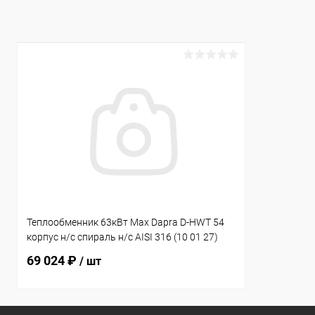
К сравнению
В наличии
К сравнен
Теплообменник 63кВт Max Dapra D-HWT 54
корпус н/с спираль н/с AISI 316 (10 01 27)
69 024 ₽
/ шт