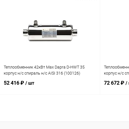
В корзину
В избранное
В избранн
К сравнению
Под заказ
К сравнен
Теплообменник 42кВт Max Dapra D-HWT 35
Теплообменн
корпус н/с спираль н/с AISI 316 (100126)
корпус н/с сп
52 416 ₽
72 672 ₽
/ шт
/
В корзину
В избранное
В избранн