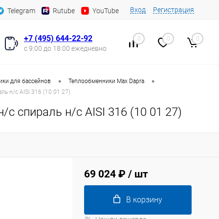
Вход
Регистрация
Telegram
Rutube
YouTube
+7 (495) 644-22-92
0
0
0
с 9:00 до 18:00 ежедневно
•
•
ки для бассейнов
Теплообменники Max Dapra
ь н/с AISI 316 (10 01 27)
с спираль н/с AISI 316 (10 01 27)
69 024 ₽
/ шт
В корзину