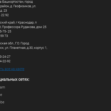
а Башкортостан, город
айон, д. Геофизиков, ул.
д. 23
4 22 92
кий край, г Краснодар, п
, Профессора Рудакова, дом 25
5-75- 25
 59 73
кая обл., Г.О. Город
к, ул. Планетная, д.30, корпус 1,
83-24-27
44-22-92
ь все на карте
циальных сетях:
ram
be
ube