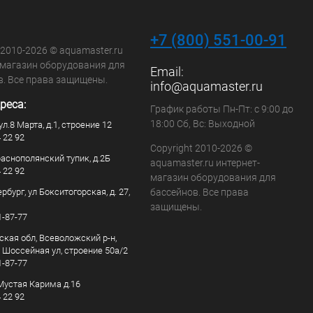
+7 (800) 551-00-91
 2010-2026 © aquamaster.ru
-магазин оборудования для
Email:
в. Все права защищены.
info@aquamaster.ru
реса:
График работы Пн-Пт: с 9:00 до
18:00 Сб, Вс: Выходной
ул.8 Марта, д.1, строение 12
4 22 92
Copyright 2010-2026 ©
раснополянский тупик, д.2Б
aquamaster.ru интернет-
4 22 92
магазин оборудования для
рбург, ул Бокситогорская, д. 27,
бассейнов. Все права
защищены.
1-87-77
ская обл, Всеволожский р-н,
, Шоссейная ул, строение 50а/2
1-87-77
. Мустая Карима д.16
4 22 92