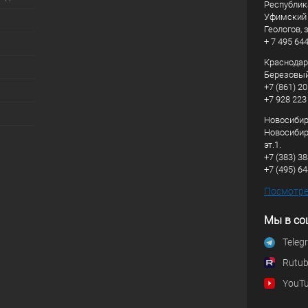
Республик
Уфимский р
Геологов, з
+ 7 495 64
Краснодарс
Березовый
+7 (861) 20
+7 928 223
Новосибирс
Новосибирс
эт.1.
+7 (383) 3
+7 (495) 6
Посмотрет
Мы в со
Teleg
Rutu
YouT