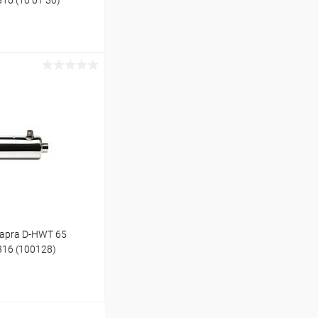
316 (10 01 30)
ину
В наличии
apra D-HWT 65
316 (100128)