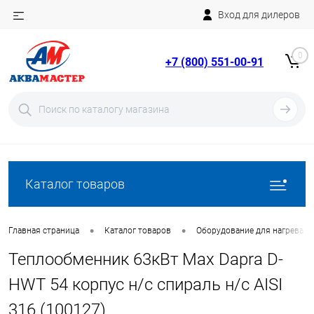
Вход для дилеров
Telegram
Rutube
0
+7 (800) 551-00-91
YouTube
Вход
Регистрация
Каталог товаров
•
•
Главная страница
Каталог товаров
Оборудование для нагрева в
Теплообменник 63кВт Max Dapra D-
HWT 54 корпус н/с спираль н/с AISI
316 (100127)