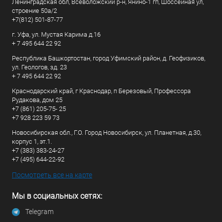
Ленинградская обл, Всеволожский р-н, Янино-1 гп, Шоссейная ул,
строение 50а/2
+7(812) 501-87-77
г. Уфа, ул. Мустая Карима д.16
+ 7 495 644 22 92
Республика Башкортостан, город Уфимский район, д. Геофизиков,
ул. Геологов, зд. 23
+ 7 495 644 22 92
Краснодарский край, г Краснодар, п Березовый, Профессора
Рудакова, дом 25
+7 (861) 205-75- 25
+7 928 223 59 73
Новосибирская обл., Г.О. Город Новосибирск, ул. Планетная, д.30,
корпус 1, эт.1.
+7 (383) 383-24-27
+7 (495) 644-22-92
Посмотреть все на карте
Мы в социальных сетях:
Telegram