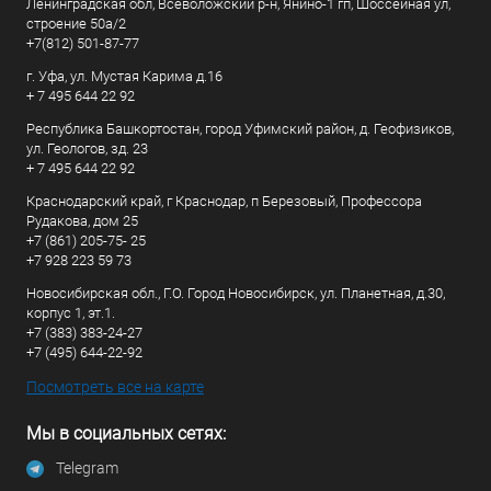
Ленинградская обл, Всеволожский р-н, Янино-1 гп, Шоссейная ул,
строение 50а/2
+7(812) 501-87-77
г. Уфа, ул. Мустая Карима д.16
+ 7 495 644 22 92
Республика Башкортостан, город Уфимский район, д. Геофизиков,
ул. Геологов, зд. 23
+ 7 495 644 22 92
Краснодарский край, г Краснодар, п Березовый, Профессора
Рудакова, дом 25
+7 (861) 205-75- 25
+7 928 223 59 73
Новосибирская обл., Г.О. Город Новосибирск, ул. Планетная, д.30,
корпус 1, эт.1.
+7 (383) 383-24-27
+7 (495) 644-22-92
Посмотреть все на карте
Мы в социальных сетях:
Telegram