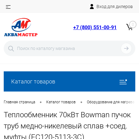
Вход для дилеров
Telegram
Rutube
0
+7 (800) 551-00-91
YouTube
Вход
Регистрация
Каталог товаров
•
•
Главная страница
Каталог товаров
Оборудование для нагрева в
Теплообменник 70кВт Bowman пучок
труб медно-никелевый сплав +соед.
муфты (EC120-5113-3C)