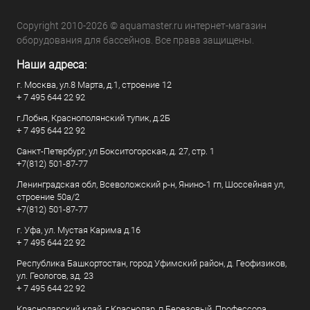
Copyright 2010-2026 © aquamaster.ru интернет-магазин
оборудования для бассейнов. Все права защищены.
Наши адреса:
г. Москва, ул.8 Марта, д.1, строение 12
+ 7 495 644 22 92
г.Лобня, Краснополянский тупик, д.2Б
+ 7 495 644 22 92
Санкт-Петербург, ул Бокситогорская, д. 27, стр. 1
+7(812) 501-87-77
Ленинградская обл, Всеволожский р-н, Янино-1 гп, Шоссейная ул,
строение 50а/2
+7(812) 501-87-77
г. Уфа, ул. Мустая Карима д.16
+ 7 495 644 22 92
Республика Башкортостан, город Уфимский район, д. Геофизиков,
ул. Геологов, зд. 23
+ 7 495 644 22 92
Краснодарский край, г Краснодар, п Березовый, Профессора