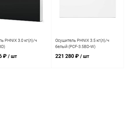
ь PHNIX 3.0 кг(л)/ч
Осушитель PHNIX 3.5 кг(л)/ч
BD)
белый (PCF-3.5BD-W)
6 ₽
221 280 ₽
/ шт
/ шт
В корзину
В корзину
ранное
В избранное
внению
В наличии
К сравнению
Под заказ