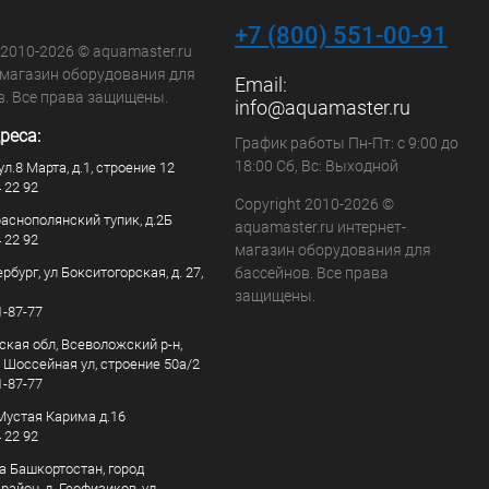
+7 (800) 551-00-91
 2010-2026 © aquamaster.ru
-магазин оборудования для
Email:
в. Все права защищены.
info@aquamaster.ru
реса:
График работы Пн-Пт: с 9:00 до
18:00 Сб, Вс: Выходной
ул.8 Марта, д.1, строение 12
4 22 92
Copyright 2010-2026 ©
раснополянский тупик, д.2Б
aquamaster.ru интернет-
4 22 92
магазин оборудования для
рбург, ул Бокситогорская, д. 27,
бассейнов. Все права
защищены.
1-87-77
ская обл, Всеволожский р-н,
, Шоссейная ул, строение 50а/2
1-87-77
. Мустая Карима д.16
4 22 92
а Башкортостан, город
айон, д. Геофизиков, ул.