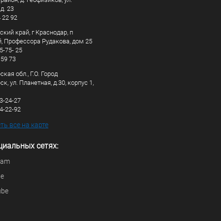
д. 23
4 22 92
кий край, г Краснодар, п
, Профессора Рудакова, дом 25
5-75- 25
 59 73
кая обл., Г.О. Город
к, ул. Планетная, д.30, корпус 1,
83-24-27
44-22-92
ь все на карте
циальных сетях:
ram
be
ube