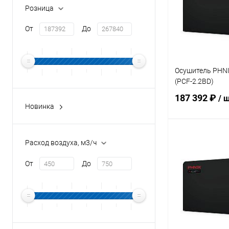
Розница
От
До
Осушитель PHNIX
(PCF-2.2BD)
187 392 ₽
/ 
Новинка
Да
В 
Расход воздуха, м3/ч
От
До
В избранное
К сравнению