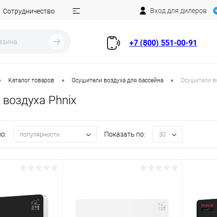
Вход для дилеров
Сотрудничество
+7 (800) 551-00-91
•
•
•
Каталог товаров
Осушители воздуха для бассейна
Осушители в
 воздуха Phnix
о:
Показать по:
популярности
30