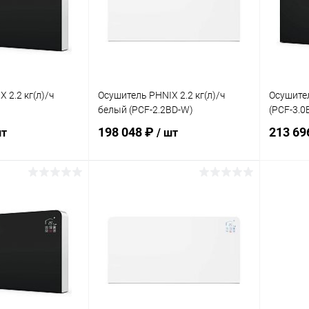
 2.2 кг(л)/ч
Осушитель PHNIX 2.2 кг(л)/ч
Осушител
белый (PCF-2.2BD-W)
(PCF-3.0
198 048 ₽
213 69
шт
/ шт
корзину
В корзину
В избранное
В изб
Под заказ
К сравнению
Под заказ
К сра