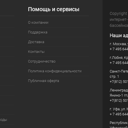
Помощь и сервисы
Copyright
интернет
О компании
бассейно
Поддержка
Наши ад
Доставка
г. Москва, 
+ 7 495 64
Контакты
г.Лобня, К
Сотрудничество
+ 7 495 64
Политика конфиденциальности
Санкт-Пете
стр. 1
Публичная оферта
+7(812) 50
Ленинград
Янино-1 гп
+7(812) 50
г. Уфа, ул
+ 7 495 64
воды
Республик
Уфимский р