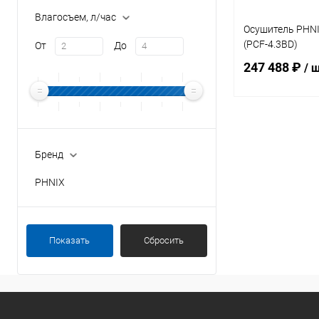
Влагосъем, л/час
Осушитель PHNIX
(PCF-4.3BD)
От
До
247 488 ₽
/ 
В 
Бренд
В избранное
PHNIX
К сравнению
Показать
Сбросить