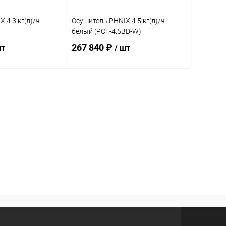
 4.3 кг(л)/ч
Осушитель PHNIX 4.5 кг(л)/ч
белый (PCF-4.5BD-W)
267 840 ₽
шт
/ шт
корзину
В корзину
В избранное
Под заказ
К сравнению
Под заказ