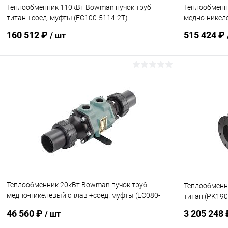
Теплообменник 110кВт Bowman пучок труб
Теплообменн
титан +соед. муфты (FC100-5114-2T)
медно-никел
160 512 ₽
515 424 ₽
/ шт
В корзину
В избранное
В избранн
К сравнению
Под заказ
К сравнен
Теплообменник 20кВт Bowman пучок труб
Теплообменн
медно-никелевый сплав +соед. муфты (EC080-
титан (PK190
5113-1C)
46 560 ₽
3 205 248
/ шт