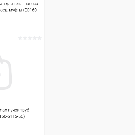
n для тепл. насоса
соед. муфты (EC160-
ину
Под заказ
an пучок труб
160-5115-5C)