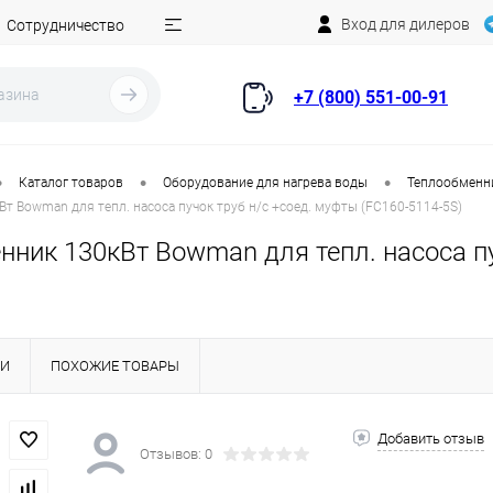
Вход для дилеров
Сотрудничество
+7 (800) 551-00-91
•
•
•
Каталог товаров
Оборудование для нагрева воды
Теплообменни
т Bowman для тепл. насоса пучок труб н/с +соед. муфты (FC160-5114-5S)
ник 130кВт Bowman для тепл. насоса пу
КИ
ПОХОЖИЕ ТОВАРЫ
Добавить отзыв
Отзывов: 0