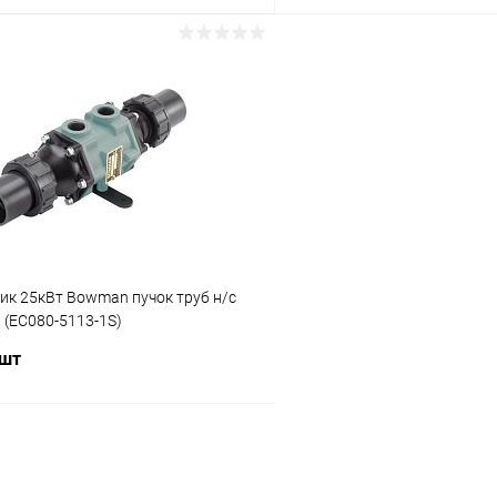
В корзину
В корз
ое
В избранное
ию
Под заказ
К сравнению
ик 25кВт Bowman пучок труб н/с
 (EC080-5113-1S)
 шт
В корзину