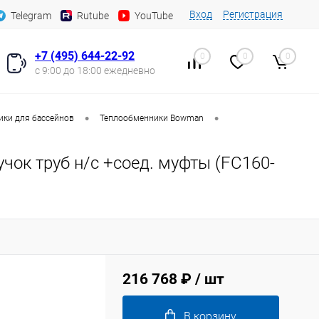
Вход
Регистрация
Telegram
Rutube
YouTube
+7 (495) 644-22-92
0
0
0
с 9:00 до 18:00 ежедневно
•
•
ки для бассейнов
Теплообменники Bowman
чок труб н/с +соед. муфты (FC160-
216 768 ₽
/ шт
В корзину