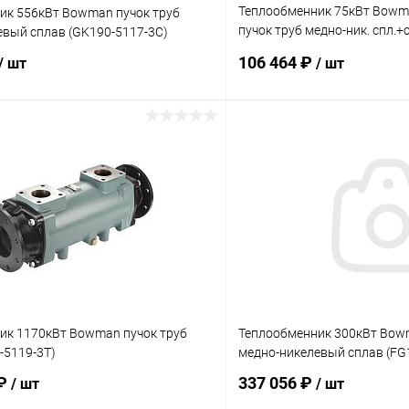
Теплообменник 75кВт Bowma
ик 556кВт Bowman пучок труб
пучок труб медно-ник. спл.+
евый сплав (GK190-5117-3C)
5113-5C)
106 464 ₽
/ шт
/ шт
В корзину
В корз
ое
В избранное
ию
В наличии
К сравнению
ик 1170кВт Bowman пучок труб
Теплообменник 300кВт Bowm
-5119-3T)
медно-никелевый сплав (FG
 ₽
337 056 ₽
/ шт
/ шт