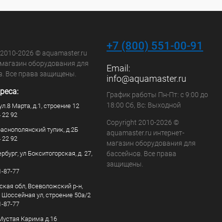
+7 (800) 551-00-91
 2010-2026 © aquamaster.ru
-магазин оборудования для
Email:
в. Все права защищены.
info@aquamaster.ru
реса:
График работы Пн-Пт: с 9:00 до
18:00 Сб, Вс: Выходной
ул.8 Марта, д.1, строение 12
4 22 92
Copyright 2010-2026 ©
раснополянский тупик, д.2Б
aquamaster.ru интернет-
4 22 92
магазин оборудования для
рбург, ул Бокситогорская, д. 27,
бассейнов. Все права
защищены.
1-87-77
ская обл, Всеволожский р-н,
, Шоссейная ул, строение 50а/2
1-87-77
. Мустая Карима д.16