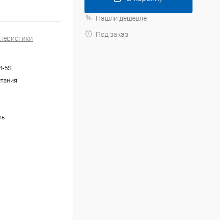
Нашли дешевле
Под заказ
ктеристики
4-5S
тания
ль