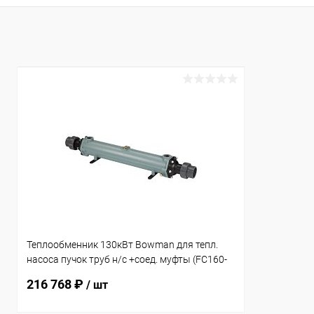
В избранное
В избранн
К сравнению
Под заказ
К сравнен
Теплообменник 130кВт Bowman для тепл.
насоса пучок труб н/с +соед. муфты (FC160-
5114-5S)
216 768 ₽
/ шт