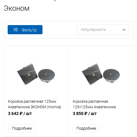
Эконом
популярности
Фильтр
Коробка распаячная 125мм
Коробка распаячная
Акватехника ЭКОНОМ (плитка)
125х125мм Акватехника
(AT07.07)
ЭКОНОМ (плитка) (AT07.08)
3 642 ₽
/ шт
3 850 ₽
/ шт
Подробнее
Подробнее