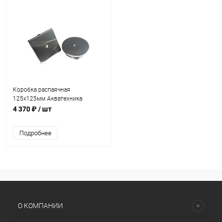
Коробка распаячная
125х125мм Акватехника
ЭКОНОМ AISI 316 (плитка)
4 370 ₽
/ шт
(AT07.08M)
Подробнее
О КОМПАНИИ