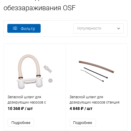
обеззараживания OSF
популярности
Фильтр
Запасной шланг для
Запасной шланг для
дозирующих насосов с
дозирующих насосов станция
креплением станция OSF
OSF WATERFRIEND exclusiv
10 368 ₽
/ шт
4 848 ₽
/ шт
WATERFRIEND exclusiv
(221.103.0177)
(221.103.0178)
Подробнее
Подробнее