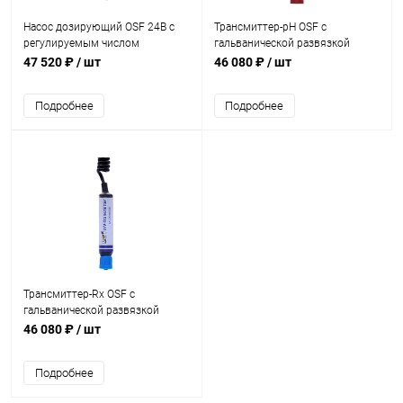
Насос дозирующий OSF 24В с
Трансмиттер-pH OSF с
регулируемым числом
гальванической развязкой
оборотов (209.000.4805)
(330.080.0032)
47 520 ₽
/ шт
46 080 ₽
/ шт
Подробнее
Подробнее
Трансмиттер-Rx OSF с
гальванической развязкой
(330.080.0033)
46 080 ₽
/ шт
Подробнее