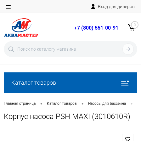
Вход для дилеров
Telegram
Rutube
0
+7 (800) 551-00-91
YouTube
Вход
Регистрация
Каталог товаров
•
•
•
Главная страница
Каталог товаров
Насосы для бассейна
З
Корпус насоса PSH MAXI (3010610R)