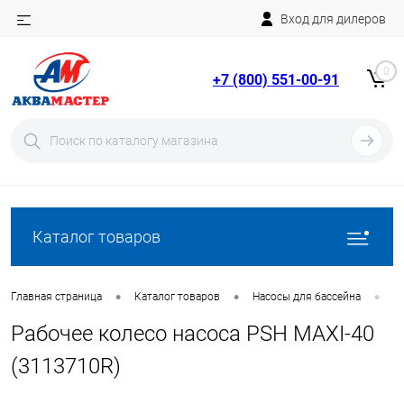
Вход для дилеров
Telegram
Rutube
0
+7 (800) 551-00-91
YouTube
Вход
Регистрация
Каталог товаров
•
•
•
Главная страница
Каталог товаров
Насосы для бассейна
З
Рабочее колесо насоса PSH MAXI-40
(3113710R)