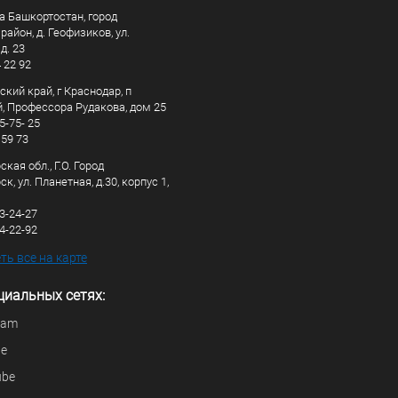
а Башкортостан, город
айон, д. Геофизиков, ул.
д. 23
4 22 92
кий край, г Краснодар, п
, Профессора Рудакова, дом 25
5-75- 25
 59 73
кая обл., Г.О. Город
к, ул. Планетная, д.30, корпус 1,
83-24-27
44-22-92
ь все на карте
циальных сетях:
ram
be
ube