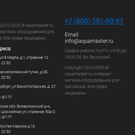
+7 (800) 551-00-91
 2010-2026 © aquamaster.ru
-магазин оборудования для
Email:
в. Все права защищены.
info@aquamaster.ru
реса:
График работы Пн-Пт: с 9:00 до
18:00 Сб, Вс: Выходной
ул.8 Марта, д.1, строение 12
4 22 92
Copyright 2010-2026 ©
раснополянский тупик, д.2Б
aquamaster.ru интернет-
4 22 92
магазин оборудования для
рбург, ул Бокситогорская, д. 27,
бассейнов. Все права
защищены.
1-87-77
ская обл, Всеволожский р-н,
, Шоссейная ул, строение 50а/2
1-87-77
. Мустая Карима д.16
4 22 92