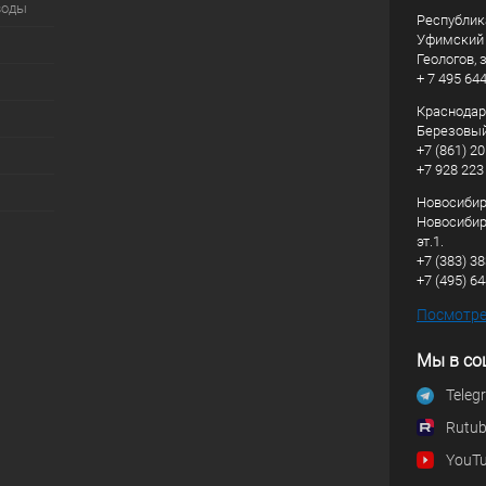
воды
Республик
Уфимский р
Геологов, з
+ 7 495 64
Краснодарс
Березовый
+7 (861) 20
+7 928 223
Новосибирс
Новосибирс
эт.1.
+7 (383) 3
+7 (495) 6
Посмотрет
Мы в со
Teleg
Rutu
YouT