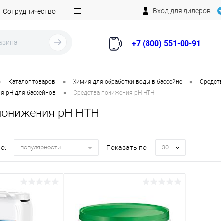
Вход для дилеров
Сотрудничество
+7 (800) 551-00-91
•
•
•
Каталог товаров
Химия для обработки воды в бассейне
Средст
•
я pH для бассейнов
Средства понижения pH HTH
понижения pH HTH
о:
Показать по:
популярности
30