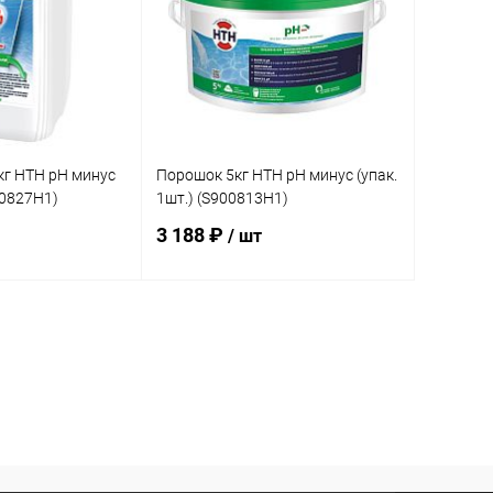
кг HTH pH минус
Порошок 5кг HTH рН минус (упак.
00827H1)
1шт.) (S900813H1)
3 188 ₽
/ шт
корзину
В корзину
В избранное
В наличии
К сравнению
В наличии