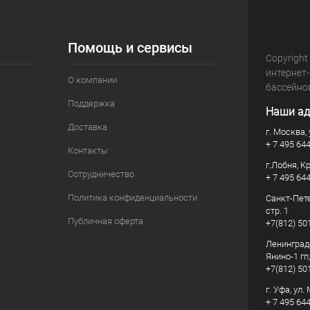
Помощь и сервисы
Copyright
интернет
О компании
бассейно
Поддержка
Наши ад
Доставка
г. Москва, 
+ 7 495 64
Контакты
г.Лобня, К
Сотрудничество
+ 7 495 64
Политика конфиденциальности
Санкт-Пете
стр. 1
Публичная оферта
+7(812) 50
Ленинград
Янино-1 гп
+7(812) 50
г. Уфа, ул
+ 7 495 64