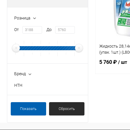
Розница
От
До
Жидкость 28,14
(упак. 1шт.) (L8
5 760 ₽
/ шт
Бренд
HTH
В 
В избранное
Показать
Сбросить
К сравнению