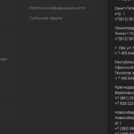
Политика конфиденциальности
Санкт-Пете
стр. 1
Публичная оферта
+7(812) 50
Ленинград
Янино-1 гп
+7(812) 50
г. Уфа, ул
+ 7 495 64
воды
Республик
Уфимский р
Геологов, з
+ 7 495 64
Краснодарс
Березовый
+7 (861) 20
+7 928 223
Новосибирс
Новосибирс
эт.1.
+7 (383) 3
+7 (495) 6