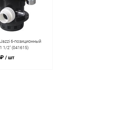
Jazzi 6-позиционный
1 1/2" (041615)
 ₽
/ шт
В корзину
ранное
внению
В наличии