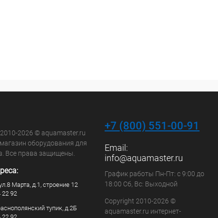
+7 (800) 551-00-91
 2010-2026 © aquamaster.ru
-магазин оборудования для
Email:
в. Все права защищены.
info@aquamaster.ru
реса:
График работы Пн-Пт: с 9:00 до
18:00 Сб, Вс: Выходной
ул.8 Марта, д.1, строение 12
4 22 92
Copyright 2010-2026 ©
раснополянский тупик, д.2Б
aquamaster.ru интернет-
4 22 92