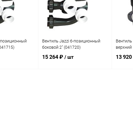
6-позиционный
Вентиль Jazzi 6-позиционный
Вентиль 
(041715)
боковой 2" (041720)
верхний 
15 264 ₽
13 920
/ шт
корзину
В корзину
В избранное
В изб
В наличии
К сравнению
В наличии
К сра