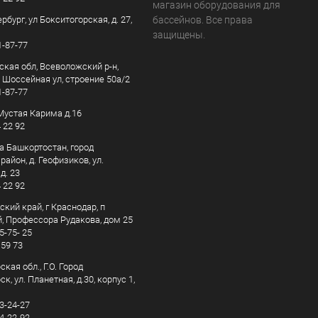
магазин оборудования для
рбург, ул Бокситогорская, д. 27,
бассейнов. Все права
защищены.
1-87-77
ская обл, Всеволожский р-н,
, Шоссейная ул, строение 50а/2
1-87-77
. Мустая Карима д.16
4 22 92
а Башкортостан, город
айон, д. Геофизиков, ул.
д. 23
4 22 92
кий край, г Краснодар, п
, Профессора Рудакова, дом 25
5-75- 25
 59 73
кая обл., Г.О. Город
к, ул. Планетная, д.30, корпус 1,
83-24-27
44-22-92