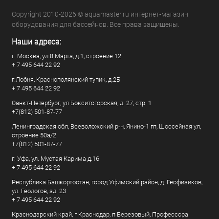
Copyright 2010-2026 © aquamaster.ru интернет-магазин
оборудования для бассейнов. Все права защищены.
Наши адреса:
г. Москва, ул.8 Марта, д.1, строение 12
+ 7 495 644 22 92
г.Лобня, Краснополянский тупик, д.2Б
+ 7 495 644 22 92
Санкт-Петербург, ул Бокситогорская, д. 27, стр. 1
+7(812) 501-87-77
Ленинградская обл, Всеволожский р-н, Янино-1 гп, Шоссейная ул,
строение 50а/2
+7(812) 501-87-77
г. Уфа, ул. Мустая Карима д.16
+ 7 495 644 22 92
Республика Башкортостан, город Уфимский район, д. Геофизиков,
ул. Геологов, зд. 23
+ 7 495 644 22 92
Краснодарский край, г Краснодар, п Березовый, Профессора