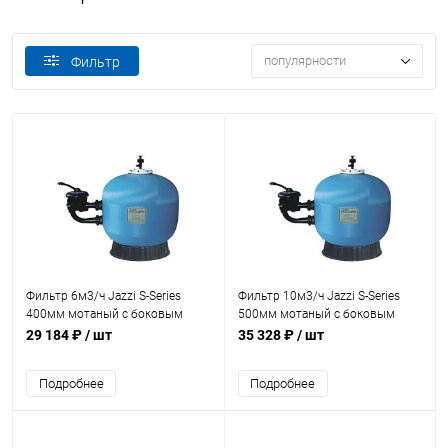
популярности
Фильтр
Фильтр 6м3/ч Jazzi S-Series
Фильтр 10м3/ч Jazzi S-Series
400мм мотаный c боковым
500мм мотаный c боковым
вентилем 1 1/2" (040216)
вентилем 1 1/2" (040221)
29 184 ₽
/ шт
35 328 ₽
/ шт
Подробнее
Подробнее