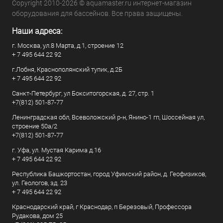
Copyright 2010-2026 © aquamaster.ru интернет-магазин
оборудования для бассейнов. Все права защищены.
Наши адреса:
г. Москва, ул.8 Марта, д.1, строение 12
+ 7 495 644 22 92
г.Лобня, Краснополянский тупик, д.2Б
+ 7 495 644 22 92
Санкт-Петербург, ул Бокситогорская, д. 27, стр. 1
+7(812) 501-87-77
Ленинградская обл, Всеволожский р-н, Янино-1 гп, Шоссейная ул,
строение 50а/2
+7(812) 501-87-77
г. Уфа, ул. Мустая Карима д.16
+ 7 495 644 22 92
Республика Башкортостан, город Уфимский район, д. Геофизиков,
ул. Геологов, зд. 23
+ 7 495 644 22 92
Краснодарский край, г Краснодар, п Березовый, Профессора
Рудакова, дом 25