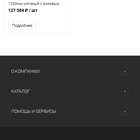
1200мм мотаный c боковым
вентилем 2" (040248)
127 584 ₽
/ шт
Подробнее
О КОМПАНИИ
КАТАЛОГ
ПОМОЩЬ И СЕРВИСЫ