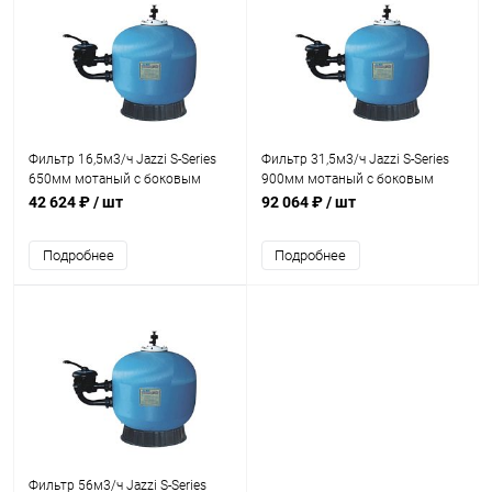
Фильтр 16,5м3/ч Jazzi S-Series
Фильтр 31,5м3/ч Jazzi S-Series
650мм мотаный c боковым
900мм мотаный c боковым
вентилем 1 1/2" (040225)
вентилем 2" (040236)
42 624 ₽
/ шт
92 064 ₽
/ шт
Подробнее
Подробнее
Фильтр 56м3/ч Jazzi S-Series