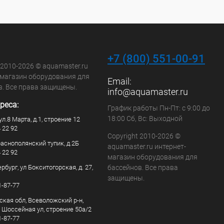
+7 (800) 551-00-91
 2010-2026 © aquamaster.ru
-магазин оборудования для
Email:
в. Все права защищены.
info@aquamaster.ru
реса:
График работы Пн-Пт: с 9:00 до
18:00 Сб, Вс: Выходной
ул.8 Марта, д.1, строение 12
4 22 92
Copyright 2010-2026 ©
раснополянский тупик, д.2Б
aquamaster.ru интернет-
4 22 92
магазин оборудования для
рбург, ул Бокситогорская, д. 27,
бассейнов. Все права
защищены.
1-87-77
ская обл, Всеволожский р-н,
, Шоссейная ул, строение 50а/2
1-87-77