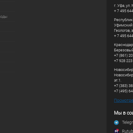
г. Уфа, ул
+ 7 495 64
воды
Республик
Уфимский р
Геологов, з
+ 7 495 64
Краснодарс
Березовый
+7 (861) 20
+7 928 223
Новосибирс
Новосибирс
эт.1.
+7 (383) 3
+7 (495) 6
Посмотрет
Мы в со
Teleg
Rutu