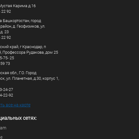
. Мустая Карима д.16
4 22 92
а Башкортостан, город
айон, д. Геофизиков, ул.
д. 23
4 22 92
кий край, г Краснодар, п
, Профессора Рудакова, дом 25
5-75- 25
 59 73
кая обл., Г.О. Город
к, ул. Планетная, д.30, корпус 1,
83-24-27
44-22-92
ь все на карте
циальных сетях:
ram
be