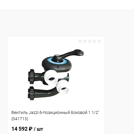
В избранное
В избранн
К сравнению
В наличии
К сравнен
Вентиль Jazzi 6-позиционный боковой 1 1/2"
(041715)
14 592 ₽
/ шт