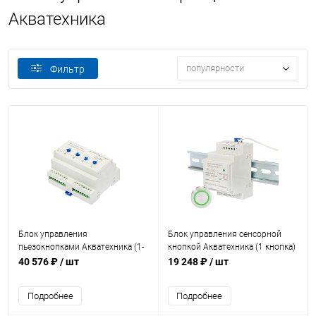
Акватехника
популярности
Фильтр
Блок управления
Блок управления сенсорной
пьезокнопками Акватехника (1-
кнопкой Акватехника (1 кнопка)
4 кнопки) (AT13.16.3)
(AT13.16.2)
40 576 ₽
/ шт
19 248 ₽
/ шт
Подробнее
Подробнее