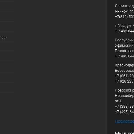
Ленинград
Янино-1 гп
+7(812) 50
г. Уфа, ул
+ 7 495 64
воды
Республик
Уфимский р
Геологов, з
+ 7 495 64
Краснодарс
Березовый
+7 (861) 20
+7 928 223
Новосибирс
Новосибирс
эт.1.
+7 (383) 3
+7 (495) 6
Посмотрет
Мы в со