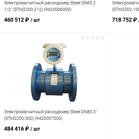
Электромагнитный расходомер Steiel DN65 2
Электромагн
1/2" (STM2200-212) (9420006000)
(STM2002-10
460 512 ₽
718 752 ₽
/ шт
В корзину
В избранное
В избранн
К сравнению
Под заказ
К сравнен
Электромагнитный расходомер Steiel DN80 3"
(STM2200-300) (9420007000)
484 416 ₽
/ шт