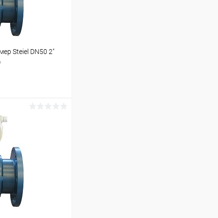
р Steiel DN50 2"
)
ину
Под заказ