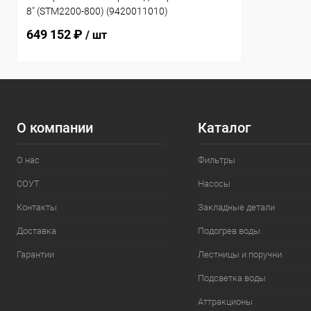
8" (STM2200-800) (9420011010)
649 152 ₽
/ шт
О компании
Каталог
О нас
Фильтры
СОУТ
Насосы
Контакты
Закладные детали
Доставка
Подогрев воды
Гарантии
Лестницы и поручни
Подсветка воды
Аттракционы