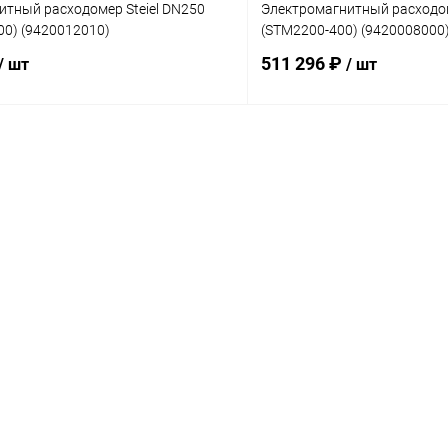
итный расходомер Steiel DN250
Электромагнитный расходоме
00) (9420012010)
(STM2200-400) (9420008000
511 296 ₽
/ шт
/ шт
В корзину
В корз
ое
В избранное
ию
Под заказ
К сравнению