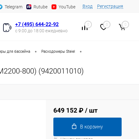
Вход
Регистрация
Telegram
Rutube
YouTube
+7 (495) 644-22-92
0
0
0
с 9:00 до 18:00 ежедневно
•
•
еры для бассейна
Расходомеры Steiel
M2200-800) (9420011010)
649 152 ₽
/ шт
В корзину