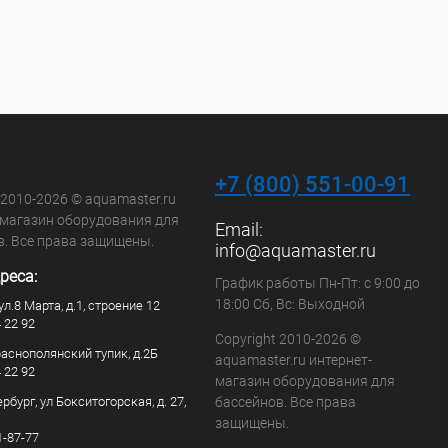
+7 (800) 551-00-91
 2010-2026 © aquamaster.ru
-магазин оборудования для
Email:
в. Все права защищены.
info@aquamaster.ru
реса:
График работы Пн-Пт: с 9:00 до
18:00 Сб, Вс: Выходной
ул.8 Марта, д.1, строение 12
4 22 92
Copyright 2010-2026 ©
раснополянский тупик, д.2Б
aquamaster.ru интернет-
4 22 92
магазин оборудования для
рбург, ул Бокситогорская, д. 27,
бассейнов. Все права
защищены.
1-87-77