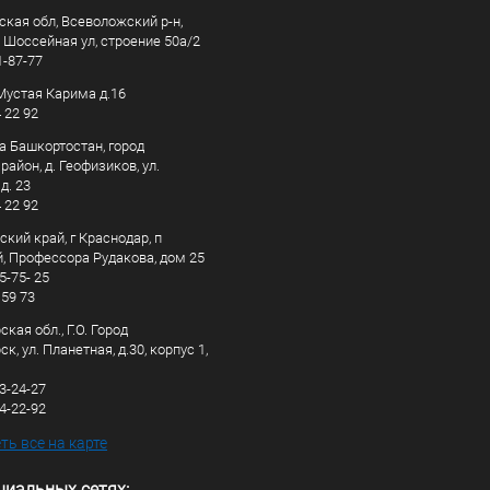
ская обл, Всеволожский р-н,
, Шоссейная ул, строение 50а/2
1-87-77
. Мустая Карима д.16
4 22 92
а Башкортостан, город
айон, д. Геофизиков, ул.
д. 23
4 22 92
кий край, г Краснодар, п
, Профессора Рудакова, дом 25
5-75- 25
 59 73
кая обл., Г.О. Город
к, ул. Планетная, д.30, корпус 1,
83-24-27
44-22-92
ь все на карте
циальных сетях: