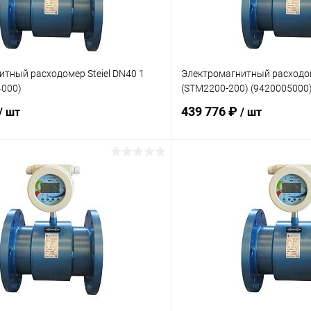
тный расходомер Steiel DN40 1
Электромагнитный расходоме
4000)
(STM2200-200) (9420005000
439 776 ₽
/ шт
/ шт
В корзину
В корз
ое
В избранное
ию
Под заказ
К сравнению