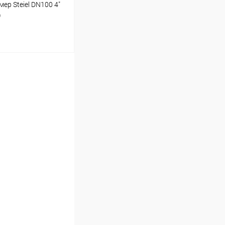
р Steiel DN100 4"
)
ину
Под заказ