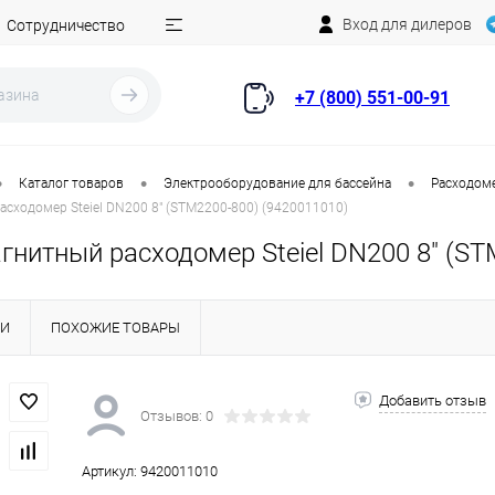
Вход для дилеров
Сотрудничество
+7 (800) 551-00-91
•
•
•
Каталог товаров
Электрооборудование для бассейна
Расходом
сходомер Steiel DN200 8" (STM2200-800) (9420011010)
нитный расходомер Steiel DN200 8" (ST
КИ
ПОХОЖИЕ ТОВАРЫ
Добавить отзыв
Отзывов: 0
Артикул:
9420011010