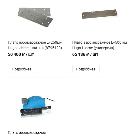
Плато aэромассажное L=250мм
Плато aэромассажное L=500мм
Hugo Lahme (плитка) (8795120)
Hugo Lahme (универсал)
(8795020)
50 400 ₽
/ шт
65 136 ₽
/ шт
Подробнее
Подробнее
Плато аэромассажное