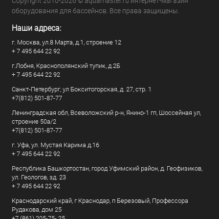
Copyright 2010-2026 © aquamaster.ru интернет-магазин
оборудования для бассейнов. Все права защищены.
Наши адреса:
г. Москва, ул.8 Марта, д.1, строение 12
+ 7 495 644 22 92
г.Лобня, Краснополянский тупик, д.2Б
+ 7 495 644 22 92
Санкт-Петербург, ул Бокситогорская, д. 27, стр. 1
+7(812) 501-87-77
Ленинградская обл, Всеволожский р-н, Янино-1 гп, Шоссейная ул,
строение 50а/2
+7(812) 501-87-77
г. Уфа, ул. Мустая Карима д.16
+ 7 495 644 22 92
Республика Башкортостан, город Уфимский район, д. Геофизиков,
ул. Геологов, зд. 23
+ 7 495 644 22 92
Краснодарский край, г Краснодар, п Березовый, Профессора
Рудакова, дом 25
+7 (861) 205-75- 25