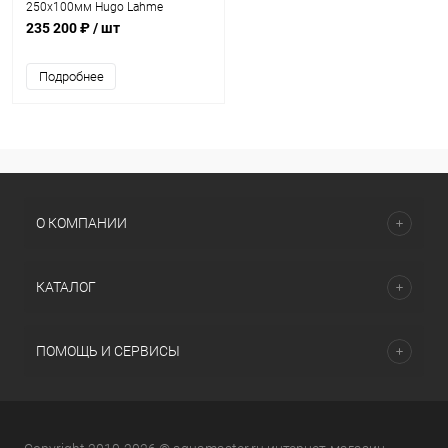
250х100мм Hugo Lahme
двойное 2 пластины AISI
235 200 ₽
/ шт
316+компрессор 0,5кВт
(8792120)
Подробнее
О КОМПАНИИ
КАТАЛОГ
ПОМОЩЬ И СЕРВИСЫ