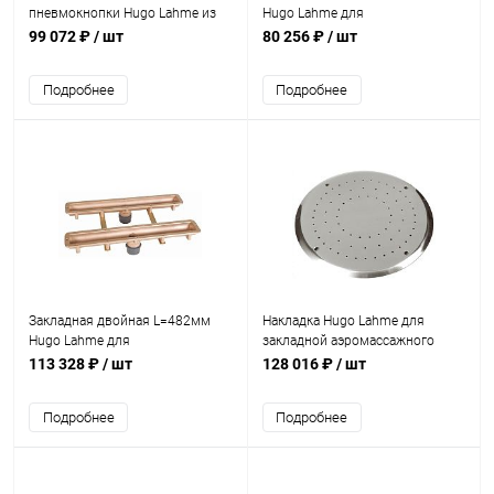
пневмокнопки Hugo Lahme из
Hugo Lahme для
бронзы (8500050)
аэромассажного плато 8792120
99 072 ₽
/ шт
80 256 ₽
/ шт
(8795250)
Подробнее
Подробнее
Закладная двойная L=482мм
Накладка Hugo Lahme для
Hugo Lahme для
закладной аэромассажного
аэромассажного плато 8791020
плато AISI 316 (8531020)
113 328 ₽
/ шт
128 016 ₽
/ шт
(8796050)
Подробнее
Подробнее