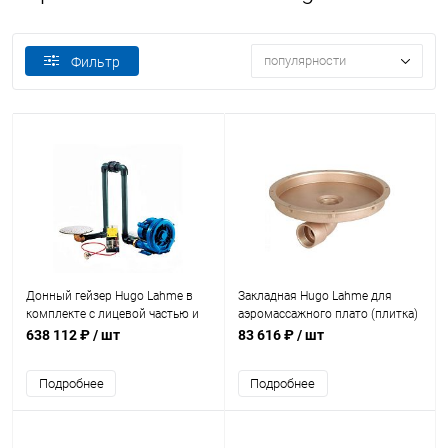
популярности
Фильтр
Донный гейзер Hugo Lahme в
Закладная Hugo Lahme для
комплекте с лицевой частью и
аэромассажного плато (плитка)
компрессором 1,3кВт (8530020)
(8501050)
638 112 ₽
/ шт
83 616 ₽
/ шт
Подробнее
Подробнее