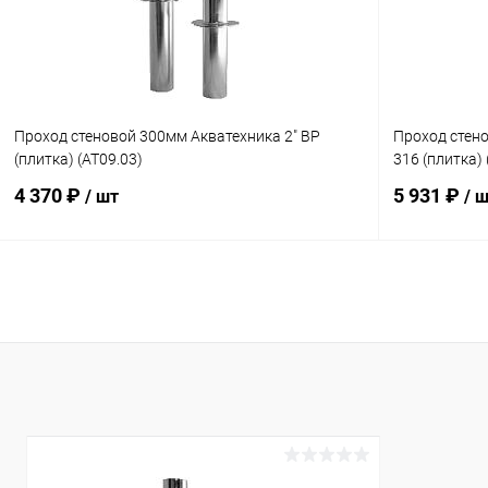
Проход стеновой 300мм Акватехника 2" ВР
Проход стено
(плитка) (AT09.03)
316 (плитка)
4 370 ₽
5 931 ₽
/ шт
/ 
В корзину
В избранное
В избранн
К сравнению
Под заказ
К сравнен