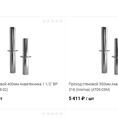
вой 400мм Акватехника 1 1/2" ВР
Проход стеновой 300мм Аква
9.02)
316 (плитка) (AT09.03M)
5 411 ₽
шт
/ шт