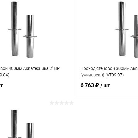
В корзину
В корз
ое
В избранное
ию
В наличии
К сравнению
вой 400мм Акватехника 2" ВР
Проход стеновой 300мм Аква
9.04)
(универсал) (AT09.07)
6 763 ₽
шт
/ шт
В корзину
В корз
ое
В избранное
ию
Под заказ
К сравнению