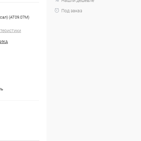
Нашли дешевле
Под заказ
сал) (AT09.07M)
ктеристики
НИКА
ль