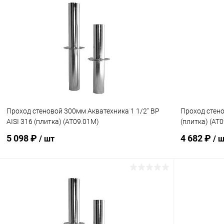
В корзину
В избранное
В избранн
К сравнению
В наличии
К сравнен
Проход стеновой 300мм Акватехника 1 1/2" ВР
Проход стено
AISI 316 (плитка) (AT09.01M)
(плитка) (AT0
5 098 ₽
4 682 ₽
/ шт
/ 
В корзину
В избранное
В избранн
К сравнению
Под заказ
К сравнен