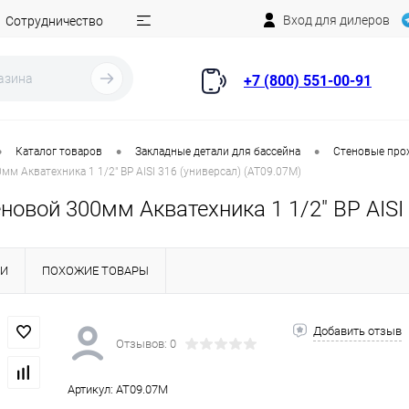
Вход для дилеров
Сотрудничество
+7 (800) 551-00-91
•
•
•
Каталог товаров
Закладные детали для бассейна
Стеновые про
м Акватехника 1 1/2" ВР AISI 316 (универсал) (AT09.07M)
новой 300мм Акватехника 1 1/2" ВР AISI
КИ
ПОХОЖИЕ ТОВАРЫ
Добавить отзыв
Отзывов: 0
Артикул:
AT09.07M