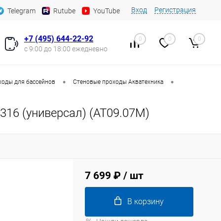
Вход
Регистрация
Telegram
Rutube
YouTube
+7 (495) 644-22-92
0
0
0
с 9:00 до 18:00 ежедневно
•
•
ходы для бассейнов
Стеновые проходы Акватехника
 316 (универсал) (AT09.07M)
7 699 ₽
/ шт
В корзину