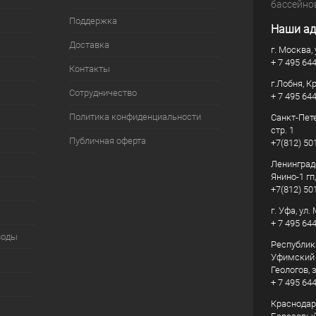
бассейно
Поддержка
Наши ад
Доставка
г. Москва, 
+ 7 495 64
Контакты
г.Лобня, К
Сотрудничество
+ 7 495 64
Политика конфиденциальности
Санкт-Пете
стр. 1
Публичная оферта
+7(812) 50
Ленинград
Янино-1 гп
+7(812) 50
г. Уфа, ул
+ 7 495 64
воды
Республик
Уфимский р
Геологов, з
+ 7 495 64
Краснодарс