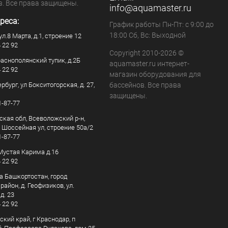
в. Все права защищены.
info@aquamaster.ru
реса:
График работы Пн-Пт: с 9:00 до
18:00 Сб, Вс: Выходной
ул.8 Марта, д.1, строение 12
4 22 92
Copyright 2010-2026 ©
раснополянский тупик, д.2Б
aquamaster.ru интернет-
4 22 92
магазин оборудования для
рбург, ул Бокситогорская, д. 27,
бассейнов. Все права
защищены.
1-87-77
ская обл, Всеволожский р-н,
, Шоссейная ул, строение 50а/2
1-87-77
. Мустая Карима д.16
4 22 92
а Башкортостан, город
айон, д. Геофизиков, ул.
д. 23
4 22 92
кий край, г Краснодар, п