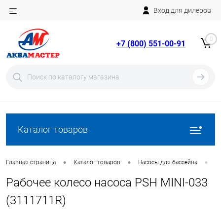
Вход для дилеров
Telegram
Rutube
0
+7 (800) 551-00-91
YouTube
Вход
Регистрация
Каталог товаров
•
•
•
Главная страница
Каталог товаров
Насосы для бассейна
З
Рабочее колесо насоса PSH MINI-033
(3111711R)