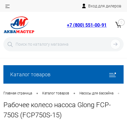
Вход для дилеров
Telegram
Rutube
0
+7 (800) 551-00-91
YouTube
Вход
Регистрация
Каталог товаров
•
•
•
Главная страница
Каталог товаров
Насосы для бассейна
З
Рабочее колесо насоса Glong FCP-
750S (FCP750S-15)