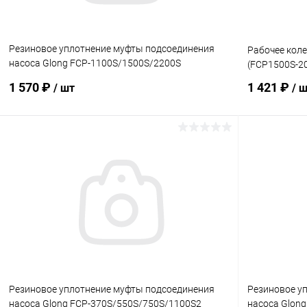
Резиновое уплотнение муфты подсоединения
Рабочее коле
насоса Glong FCP-1100S/1500S/2200S
(FCP1500S-2
(FCP1100S-11)
1 570 ₽
1 421 ₽
/ шт
/ 
В корзину
В избранное
В избранн
К сравнению
В наличии
К сравнен
Резиновое уплотнение муфты подсоединения
Резиновое у
насоса Glong FCP-370S/550S/750S/1100S2
насоса Glon