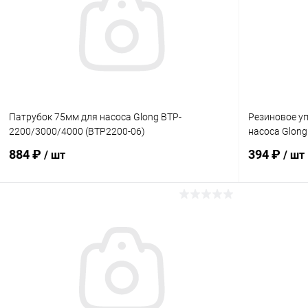
Патрубок 75мм для насоса Glong BTP-
Резиновое уп
2200/3000/4000 (BTP2200-06)
насоса Glong
884 ₽
394 ₽
/ шт
/ шт
В корзину
В избранное
В избранн
К сравнению
В наличии
К сравнен