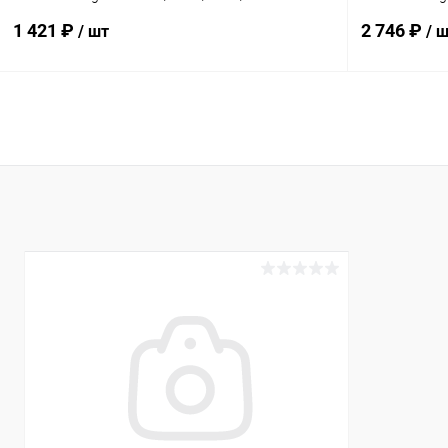
(FCP370S-08)
(FCP2200A-0
1 421 ₽
2 746 ₽
/ шт
/ 
В корзину
В избранное
В избранн
К сравнению
В наличии
К сравнен