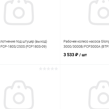
лотнение под штуцер (выход)
Рабочее колесо насоса Glon
 FCP-180S/250S (FCP180S-09)
3000/3000B/FCP3000A (BTP
3 533 ₽
/ шт
В корзину
В корз
ое
В избранное
ию
В наличии
К сравнению