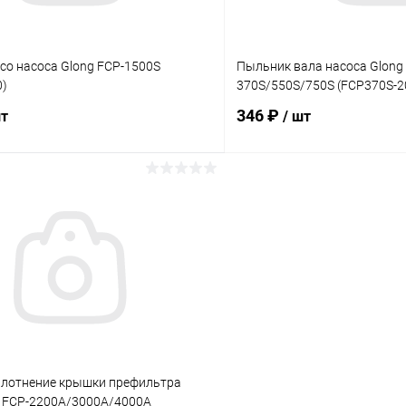
со насоса Glong FCP-1500S
Пыльник вала насоса Glong
0)
370S/550S/750S (FCP370S-2
346 ₽
шт
/ шт
В корзину
В корз
ое
В избранное
ию
В наличии
К сравнению
плотнение крышки префильтра
g FCP-2200A/3000A/4000A