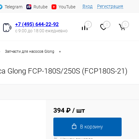
Вход
Регистрация
Telegram
Rutube
YouTube
+7 (495) 644-22-92
0
0
0
с 9:00 до 18:00 ежедневно
•
•
Запчасти для насосов Glong
а Glong FCP-180S/250S (FCP180S-21)
394 ₽
/ шт
В корзину