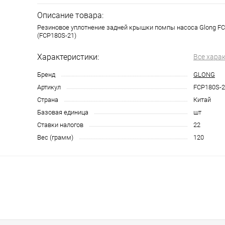
Описание товара:
Резиновое уплотнение задней крышки помпы насоса Glong F
(FCP180S-21)
Характеристики:
Все хара
Бренд
GLONG
Артикул
FCP180S-2
Страна
Китай
Базовая единица
шт
Ставки налогов
22
Вес (грамм)
120