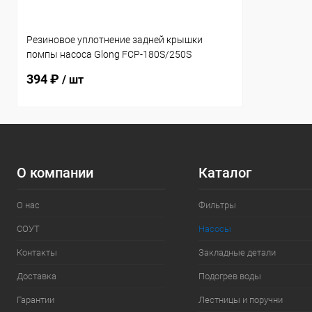
Резиновое уплотнение задней крышки
помпы насоса Glong FCP-180S/250S
(FCP180S-21)
394 ₽
/ шт
О компании
Каталог
О нас
Фильтры
СОУТ
Насосы
Контакты
Закладные детали
Доставка
Подогрев воды
Гарантии
Лестницы и поручни