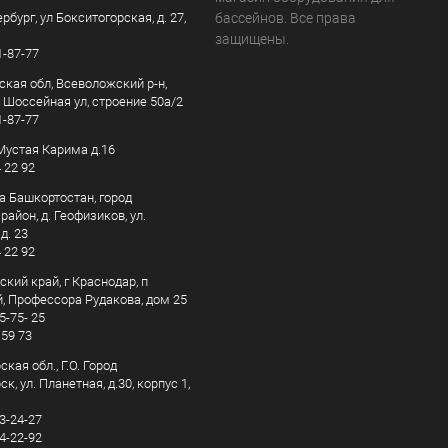
рбург, ул Бокситогорская, д. 27,
бассейнов. Все права
защищены.
1-87-77
ская обл, Всеволожский р-н,
, Шоссейная ул, строение 50а/2
1-87-77
. Мустая Карима д.16
4 22 92
а Башкортостан, город
айон, д. Геофизиков, ул.
д. 23
4 22 92
кий край, г Краснодар, п
, Профессора Рудакова, дом 25
5-75- 25
 59 73
кая обл., Г.О. Город
к, ул. Планетная, д.30, корпус 1,
83-24-27
44-22-92