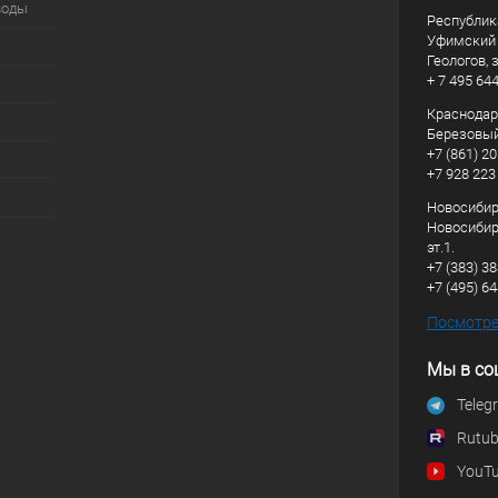
воды
Республик
Уфимский р
Геологов, з
+ 7 495 64
Краснодарс
Березовый
+7 (861) 20
+7 928 223
Новосибирс
Новосибирс
эт.1.
+7 (383) 3
+7 (495) 6
Посмотрет
Мы в со
Teleg
Rutu
YouT