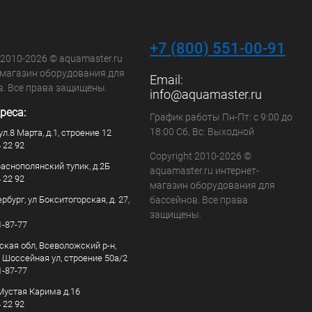
+7 (800) 551-00-91
 2010-2026 © aquamaster.ru
-магазин оборудования для
Email:
в. Все права защищены.
info@aquamaster.ru
реса:
График работы Пн-Пт: с 9:00 до
18:00 Сб, Вс: Выходной
ул.8 Марта, д.1, строение 12
4 22 92
Copyright 2010-2026 ©
раснополянский тупик, д.2Б
aquamaster.ru интернет-
4 22 92
магазин оборудования для
рбург, ул Бокситогорская, д. 27,
бассейнов. Все права
защищены.
1-87-77
ская обл, Всеволожский р-н,
, Шоссейная ул, строение 50а/2
1-87-77
. Мустая Карима д.16
4 22 92