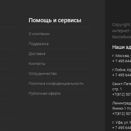
Помощь и сервисы
Copyright
интернет
О компании
бассейно
Поддержка
Наши ад
Доставка
г. Москва, 
+ 7 495 64
Контакты
г.Лобня, К
Сотрудничество
+ 7 495 64
Политика конфиденциальности
Санкт-Пете
стр. 1
Публичная оферта
+7(812) 50
Ленинград
Янино-1 гп
+7(812) 50
г. Уфа, ул
+ 7 495 64