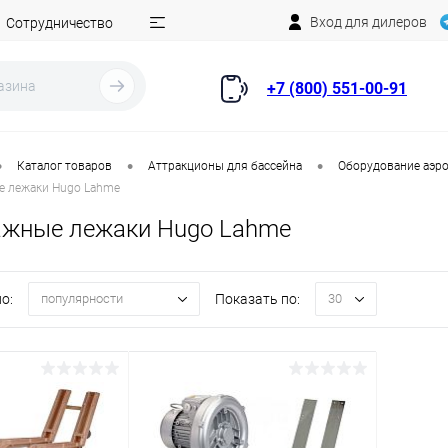
Вход для дилеров
Сотрудничество
+7 (800) 551-00-91
•
•
•
Каталог товаров
Аттракционы для бассейна
Оборудование аэро
 лежаки Hugo Lahme
жные лежаки Hugo Lahme
о:
Показать по:
популярности
30