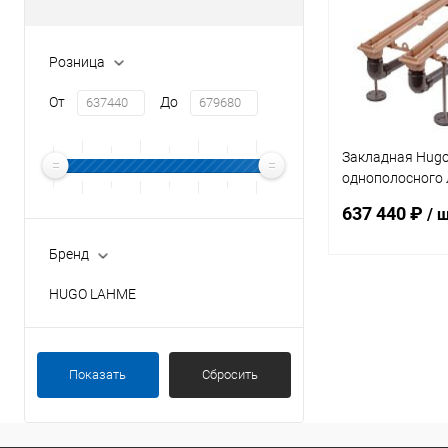
Розница
От
До
Закладная Hugo
однополосного 
монтажным ко
637 440 ₽
/ 
(8755150)
Бренд
HUGO LAHME
В 
В избранное
Показать
Сбросить
К сравнению