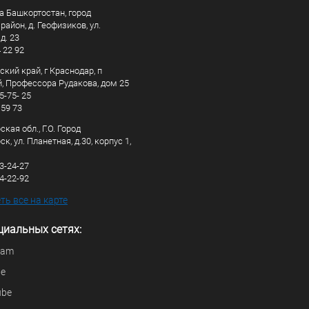
а Башкортостан, город
айон, д. Геофизиков, ул.
д. 23
4 22 92
кий край, г Краснодар, п
, Профессора Рудакова, дом 25
5-75- 25
 59 73
кая обл., Г.О. Город
к, ул. Планетная, д.30, корпус 1,
83-24-27
44-22-92
ь все на карте
циальных сетях:
ram
be
ube