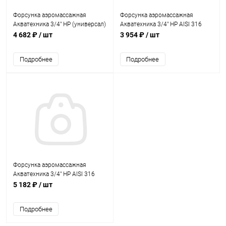
Форсунка аэромассажная
Форсунка аэромассажная
Акватехника 3/4" НР (универсал)
Акватехника 3/4" НР AISI 316
(AT03.24.1)
(плитка) (AT03.24M)
4 682 ₽
/ шт
3 954 ₽
/ шт
Подробнее
Подробнее
Форсунка аэромассажная
Акватехника 3/4" НР AISI 316
(универсал) (AT03.24.1M)
5 182 ₽
/ шт
Подробнее