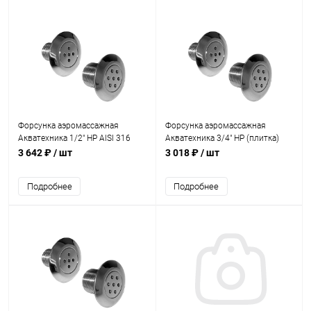
Форсунка аэромассажная
Форсунка аэромассажная
Акватехника 1/2" НР AISI 316
Акватехника 3/4" НР (плитка)
(плитка) (AT03.23M)
(AT03.24)
3 642 ₽
/ шт
3 018 ₽
/ шт
Подробнее
Подробнее