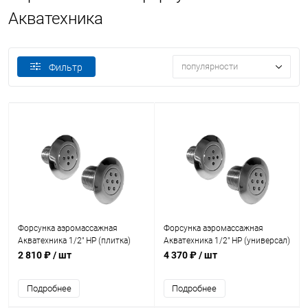
Акватехника
популярности
Фильтр
Форсунка аэромассажная
Форсунка аэромассажная
Акватехника 1/2" НР (плитка)
Акватехника 1/2" НР (универсал)
(AT03.23)
(AT03.23.1)
2 810 ₽
/ шт
4 370 ₽
/ шт
Подробнее
Подробнее