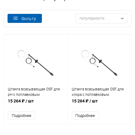
популярности
Фильтр
Штанга всасывающая OSF для
Штанга всасывающая OSF для
pH с поплавковым
хлора с поплавковым
переключателем +черная
переключателем +белая
15 264 ₽
/ шт
15 264 ₽
/ шт
крышка+каб. 2м (209.000.4850)
крышка+каб. 2м (209.000.4851)
Подробнее
Подробнее