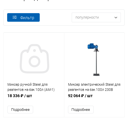
популярности
Фильтр
Миксер ручной Steiel для
Миксер электрический Steiel для
реагентов на бак 100л (АМ-1)
реагентов на бак 100л 230В
(89000060)
(89000009)
18 336 ₽
/ шт
92 064 ₽
/ шт
Подробнее
Подробнее