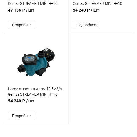
Gemas STREAMER MINI Н=10
Gemas STREAMER MINI Н=10
0,75кВт 400В (0111STRM100T)
1,1кВт 230В (0111STRM150M)
47 136 ₽
/ шт
54 240 ₽
/ шт
Подробнее
Подробнее
Насос с префильтром 19,5м3/ч
Gemas STREAMER MINI Н=10
1,1кВт 400В (0111STRM150T)
54 240 ₽
/ шт
Подробнее