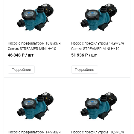
Насос с префильтром 10,8м3/ч
Насос с префильтром 14,9м3/ч
Gemas STREAMER MINI Н=10
Gemas STREAMER MINI Н=10
0,55кВт 400В (0111STRM80T)
0,75кВт 230В (0111STRM100M)
46 848 ₽
/ шт
51 936 ₽
/ шт
Подробнее
Подробнее
Насос с префильтром 14,9м3/ч
Насос с префильтром 19,5м3/ч