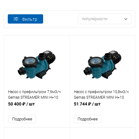
популярности
Фильтр
Насос с префильтром 7,9м3/ч
Насос с префильтром 10,8м3/ч
Gemas STREAMER MINI Н=10
Gemas STREAMER MINI Н=10
0,37кВт 230В (0111STRM50M)
0,55кВт 230В (0111STRM80M)
50 400 ₽
/ шт
51 744 ₽
/ шт
Подробнее
Подробнее