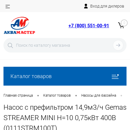
Вход для дилеров
Telegram
Rutube
0
+7 (800) 551-00-91
YouTube
Вход
Регистрация
Каталог товаров
•
•
•
Главная страница
Каталог товаров
Насосы для бассейна
Н
Насос с префильтром 14,9м3/ч Gemas
STREAMER MINI Н=10 0,75кВт 400В
(0111STRM100T)