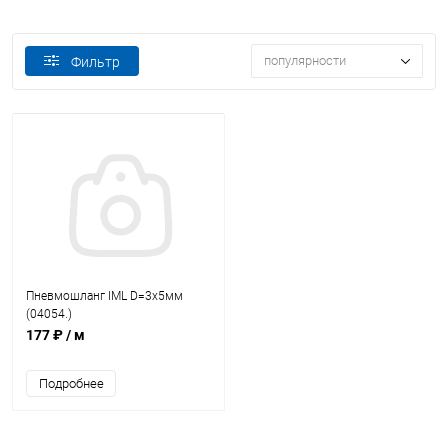
популярности
Фильтр
Пневмошланг IML D=3х5мм
(04054.)
177 ₽
/ м
Подробнее