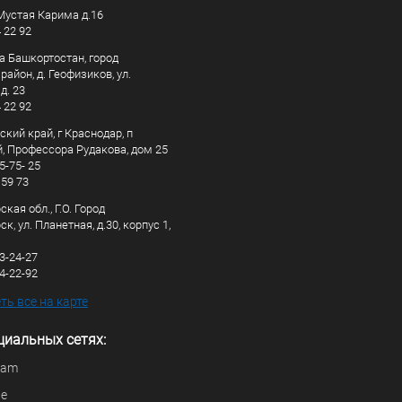
. Мустая Карима д.16
4 22 92
а Башкортостан, город
айон, д. Геофизиков, ул.
д. 23
4 22 92
кий край, г Краснодар, п
, Профессора Рудакова, дом 25
5-75- 25
 59 73
кая обл., Г.О. Город
к, ул. Планетная, д.30, корпус 1,
83-24-27
44-22-92
ь все на карте
циальных сетях:
ram
be