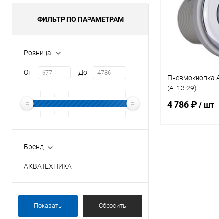
ФИЛЬТР ПО ПАРАМЕТРАМ
Розница
От
До
Пневмокнопка 
(AT13.29)
4 786 ₽
/ шт
В 
Бренд
АКВАТЕХНИКА
В избранное
К сравнению
Показать
Сбросить