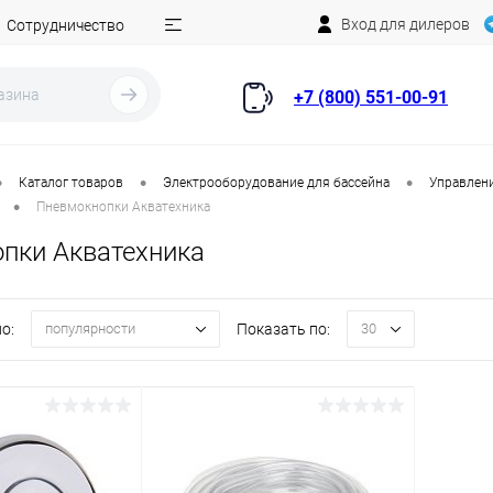
Вход для дилеров
Сотрудничество
+7 (800) 551-00-91
•
•
•
Каталог товаров
Электрооборудование для бассейна
Управлени
•
Пневмокнопки Акватехника
пки Акватехника
о:
Показать по:
популярности
30