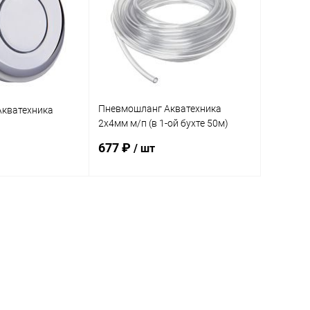
Пневмошланг Акватехника
Акватехника
2х4мм м/п (в 1-ой бухте 50м)
(AT13.17)
677 ₽
/ шт
корзину
В корзину
В избранное
В наличии
К сравнению
В наличии