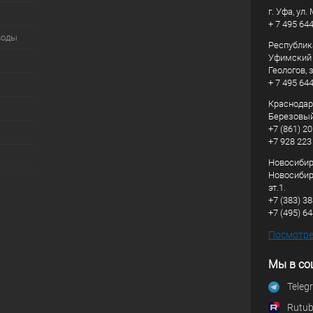
г. Уфа, ул
+ 7 495 64
воды
Республик
Уфимский р
Геологов, з
+ 7 495 64
Краснодарс
Березовый
+7 (861) 20
+7 928 223
Новосибирс
Новосибирс
эт.1.
+7 (383) 3
+7 (495) 6
Посмотрет
Мы в со
Teleg
Rutu