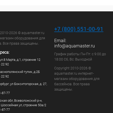
+7 (800) 551-00-91
 2010-2026 © aquamaster.ru
-магазин оборудования для
Email:
в. Все права защищены.
info@aquamaster.ru
реса:
График работы Пн-Пт: с 9:00 до
18:00 Сб, Вс: Выходной
ул.8 Марта, д.1, строение 12
4 22 92
Copyright 2010-2026 ©
раснополянский тупик, д.2Б
aquamaster.ru интернет-
4 22 92
магазин оборудования для
рбург, ул Бокситогорская, д. 27,
бассейнов. Все права
защищены.
1-87-77
ская обл, Всеволожский р-н,
, Шоссейная ул, строение 50а/2
1-87-77