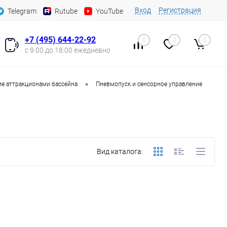
Вход
Регистрация
Telegram
Rutube
YouTube
+7 (495) 644-22-92
0
0
0
с 9:00 до 18:00 ежедневно
•
е аттракционами бассейна
Пневмопуск и сенсорное управление
Вид каталога: