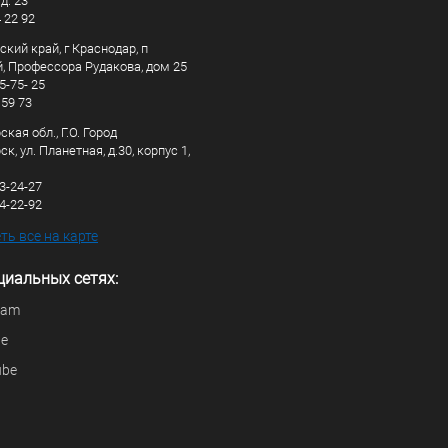
д. 23
4 22 92
кий край, г Краснодар, п
, Профессора Рудакова, дом 25
5-75- 25
 59 73
кая обл., Г.О. Город
к, ул. Планетная, д.30, корпус 1,
83-24-27
44-22-92
ь все на карте
циальных сетях:
ram
be
ube