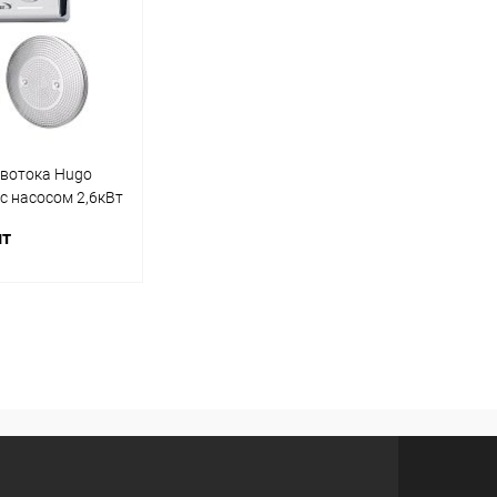
вотока Hugo
 с насосом 2,6кВт
шт
корзину
Под заказ