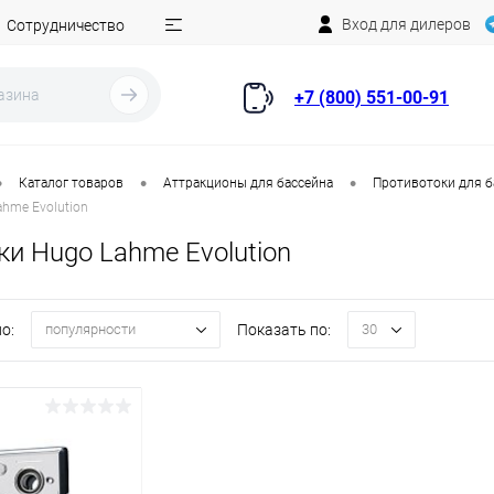
Вход для дилеров
Сотрудничество
+7 (800) 551-00-91
•
•
•
Каталог товаров
Аттракционы для бассейна
Противотоки для б
hme Evolution
и Hugo Lahme Evolution
о:
Показать по:
популярности
30