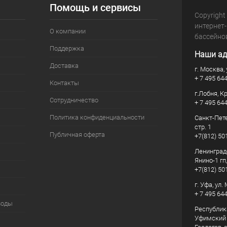
Помощь и сервисы
Copyright
интернет
О компании
бассейно
Поддержка
Наши ад
Доставка
г. Москва, 
+ 7 495 64
Контакты
г.Лобня, К
Сотрудничество
+ 7 495 64
Политика конфиденциальности
Санкт-Пете
стр. 1
Публичная оферта
+7(812) 50
Ленинград
Янино-1 гп
+7(812) 50
г. Уфа, ул
+ 7 495 64
воды
Республик
Уфимский р