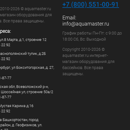
+7 (800) 551-00-91
 2010-2026 © aquamaster.ru
-магазин оборудования для
Email:
в. Все права защищены.
info@aquamaster.ru
реса:
График работы Пн-Пт: с 9:00 до
18:00 Сб, Вс: Выходной
ул.8 Марта, д.1, строение 12
4 22 92
Copyright 2010-2026 ©
раснополянский тупик, д.2Б
aquamaster.ru интернет-
4 22 92
магазин оборудования для
рбург, ул Бокситогорская, д. 27,
бассейнов. Все права
защищены.
1-87-77
ская обл, Всеволожский р-н,
, Шоссейная ул, строение 50а/2
1-87-77
. Мустая Карима д.16
4 22 92
а Башкортостан, город
айон, д. Геофизиков, ул.