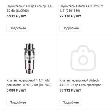
Глушитель 2" AM для компр. 1,1-
Глушитель Airtech AAC31250 2
2,2кВт (SLCR60)
1/2" (0501339)
6 912 ₽
/ шт
22 176 ₽
/ шт
Подробнее
Подробнее
Клапан перепускной 1 1/4" AM
Клапан перепускной Airtech
для компр. 0,75-2,2кВт (RLFV40)
AAC02125 для компрессоров 1
1/4" (0501227)
5 088 ₽
/ шт
33 312 ₽
/ шт
Подробнее
Подробнее