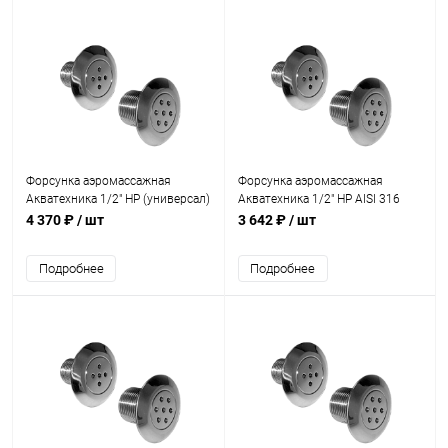
Форсунка аэромассажная
Форсунка аэромассажная
Акватехника 1/2" НР (универсал)
Акватехника 1/2" НР AISI 316
(AT03.23.1)
(плитка) (AT03.23M)
4 370 ₽
/ шт
3 642 ₽
/ шт
Подробнее
Подробнее