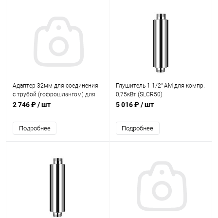
Адаптер 32мм для соединения
Глушитель 1 1/2" AM для компр.
с трубой (гофрошлангом) для
0,75кВт (SLCR50)
компрессора Airtech 0401005
2 746 ₽
/ шт
5 016 ₽
/ шт
(0401005A)
Подробнее
Подробнее