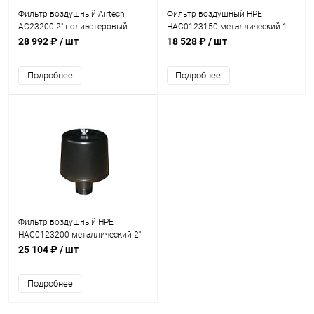
Фильтр воздушный Airtech
Фильтр воздушный HPE
AC23200 2" полиэстеровый
HAC0123150 металлический 1
картридж (0501350)
1/2" (HAC0123150)
28 992 ₽
/ шт
18 528 ₽
/ шт
Подробнее
Подробнее
Фильтр воздушный HPE
HAC0123200 металлический 2"
(HAC0123200)
25 104 ₽
/ шт
Подробнее