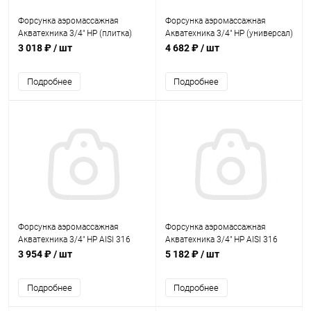
Форсунка аэромассажная
Форсунка аэромассажная
Акватехника 3/4" НР (плитка)
Акватехника 3/4" НР (универсал)
(AT03.24)
(AT03.24.1)
3 018 ₽
/ шт
4 682 ₽
/ шт
Подробнее
Подробнее
Форсунка аэромассажная
Форсунка аэромассажная
Акватехника 3/4" НР AISI 316
Акватехника 3/4" НР AISI 316
(плитка) (AT03.24M)
(универсал) (AT03.24.1M)
3 954 ₽
/ шт
5 182 ₽
/ шт
Подробнее
Подробнее