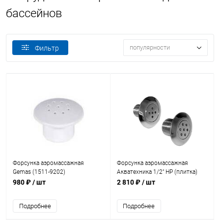
бассейнов
популярности
Фильтр
Форсунка аэромассажная
Форсунка аэромассажная
Gemas (1511-9202)
Акватехника 1/2" НР (плитка)
(AT03.23)
980 ₽
/ шт
2 810 ₽
/ шт
Подробнее
Подробнее