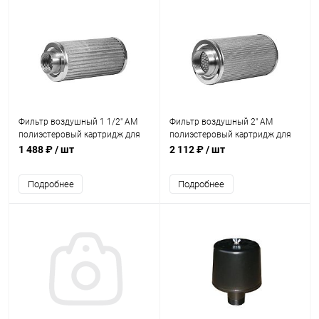
Фильтр воздушный 1 1/2" AM
Фильтр воздушный 2" AM
полиэстеровый картридж для
полиэстеровый картридж для
компр. 0,75кВт (AFLR50)
компр. 1,1-2,2кВт (AFLR60)
1 488 ₽
/ шт
2 112 ₽
/ шт
Подробнее
Подробнее