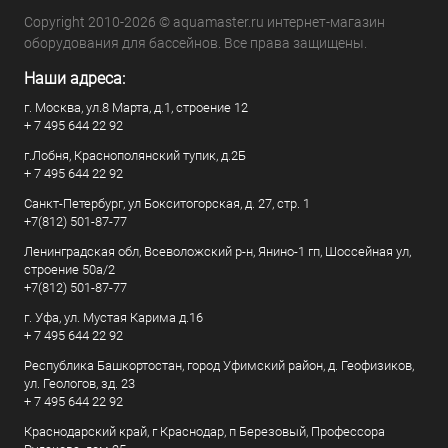
Copyright 2010-2026 © aquamaster.ru интернет-магазин
оборудования для бассейнов. Все права защищены.
Наши адреса:
г. Москва, ул.8 Марта, д.1, строение 12
+ 7 495 644 22 92
г.Лобня, Краснополянский тупик, д.2Б
+ 7 495 644 22 92
Санкт-Петербург, ул Бокситогорская, д. 27, стр. 1
+7(812) 501-87-77
Ленинградская обл, Всеволожский р-н, Янино-1 гп, Шоссейная ул,
строение 50а/2
+7(812) 501-87-77
г. Уфа, ул. Мустая Карима д.16
+ 7 495 644 22 92
Республика Башкортостан, город Уфимский район, д. Геофизиков,
ул. Геологов, зд. 23
+ 7 495 644 22 92
Краснодарский край, г Краснодар, п Березовый, Профессора