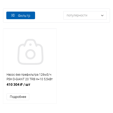
популярности
Фильтр
Насос без префильтра 126м3/ч
PSH D-GIANT 20 TRB H=10 5,5кВт
400В с бронз. раб. кол.
410 304 ₽
/ шт
(1DGN0750E4VTB)
Подробнее