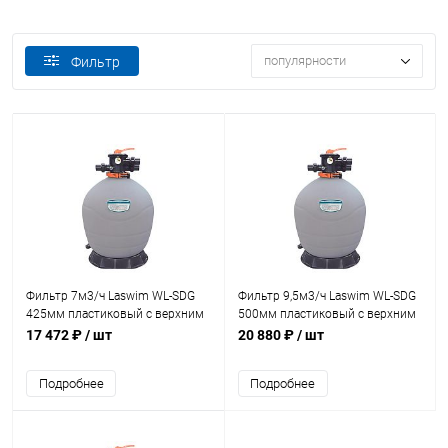
популярности
Фильтр
Фильтр 7м3/ч Laswim WL-SDG
Фильтр 9,5м3/ч Laswim WL-SDG
425мм пластиковый с верхним
500мм пластиковый с верхним
вентилем 1 1/2" (WL-SDG-17)
вентилем 1 1/2" (WL-SDG-20)
17 472 ₽
/ шт
20 880 ₽
/ шт
Подробнее
Подробнее