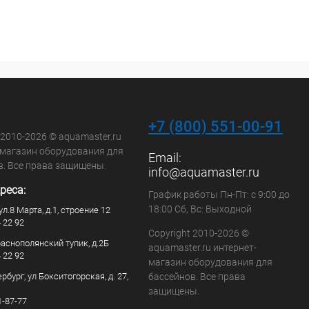
+7 (800) 551-00-91
 2010-2026 © aquamaster.ru
-магазин оборудования для
Email:
в. Все права защищены.
info@aquamaster.ru
реса:
График работы Пн-Пт: с 9:00 до
18:00 Сб, Вс: Выходной
ул.8 Марта, д.1, строение 12
4 22 92
Copyright 2010-2026 ©
раснополянский тупик, д.2Б
aquamaster.ru интернет-
4 22 92
магазин оборудования для
рбург, ул Бокситогорская, д. 27,
бассейнов. Все права
защищены.
1-87-77