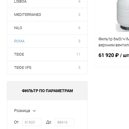
LISBOA
4
MEDITERRANEO
3
NILO
6
Фильтр 6м3/ч I
ROMA
3
верхним вентиле
400-VT)
TEIDE
11
61 920 ₽
/ шт
TEIDE VFS
5
В 
ФИЛЬТР ПО ПАРАМЕТРАМ
В избранное
К сравнению
Розница
От
До