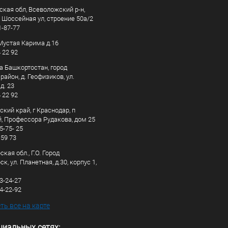
ская обл, Всеволожский р-н,
, Шоссейная ул, строение 50а/2
1-87-77
. Мустая Карима д.16
4 22 92
а Башкортостан, город
айон, д. Геофизиков, ул.
д. 23
4 22 92
кий край, г Краснодар, п
, Профессора Рудакова, дом 25
5-75- 25
 59 73
кая обл., Г.О. Город
к, ул. Планетная, д.30, корпус 1,
83-24-27
44-22-92
ь все на карте
циальных сетях: