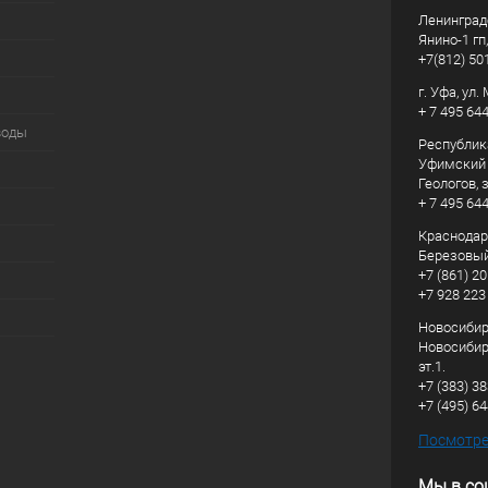
Ленинград
Янино-1 гп
+7(812) 50
г. Уфа, ул
+ 7 495 64
воды
Республик
Уфимский р
Геологов, з
+ 7 495 64
Краснодарс
Березовый
+7 (861) 20
+7 928 223
Новосибирс
Новосибирс
эт.1.
+7 (383) 3
+7 (495) 6
Посмотрет
Мы в со