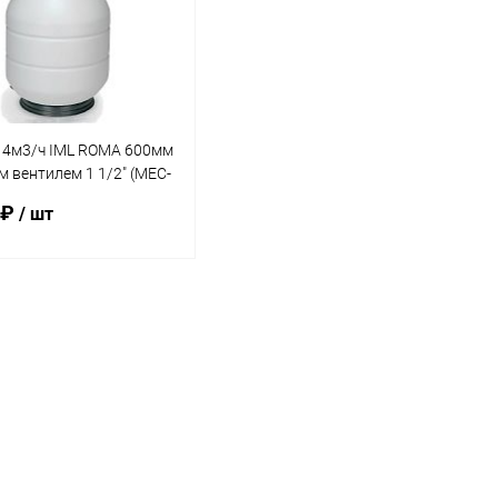
14м3/ч IML ROMA 600мм
м вентилем 1 1/2" (MEC-
 ₽
/ шт
В корзину
ранное
внению
В наличии