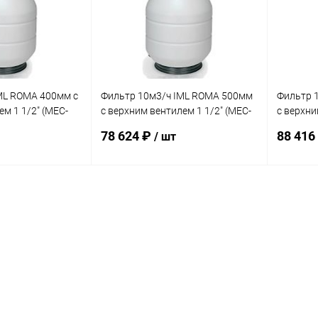
ML ROMA 400мм с
Фильтр 10м3/ч IML ROMA 500мм
Фильтр 
м 1 1/2" (MEC-
с верхним вентилем 1 1/2" (MEC-
с верхни
500-VT)
600-VT)
78 624 ₽
88 416
/ шт
корзину
В корзину
В избранное
В изб
В наличии
К сравнению
В наличии
К сра