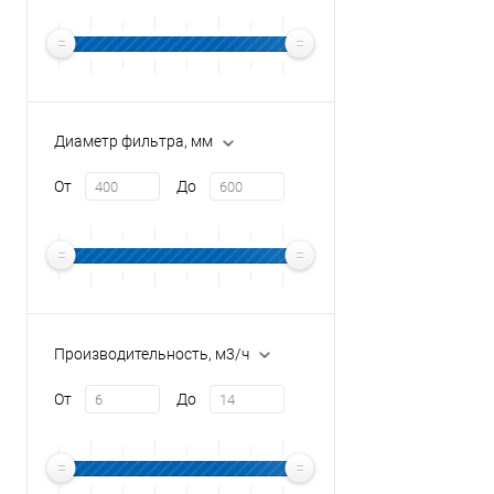
Диаметр фильтра, мм
От
До
Производительность, м3/ч
От
До