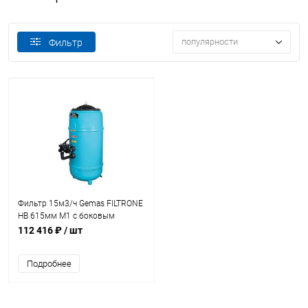
популярности
Фильтр
Фильтр 15м3/ч Gemas FILTRONE
HB 615мм М1 с боковым
вентилем 1 1/2" (021813HB)
112 416 ₽
/ шт
Подробнее