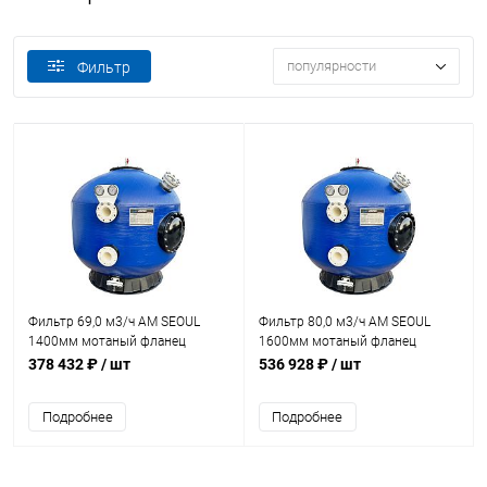
популярности
Фильтр
Фильтр 69,0 м3/ч AM SEOUL
Фильтр 80,0 м3/ч AM SEOUL
1400мм мотаный фланец
1600мм мотаный фланец
110мм +Люк400+См.окно
110мм +Люк400+См.окно
378 432 ₽
/ шт
536 928 ₽
/ шт
(CA1400)
(CA1600)
Подробнее
Подробнее