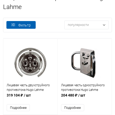
Lahme
популярности
Фильтр
Лицевая часть двухструйного
Лицевая часть одноструйного
противотока Hugo Lahme
противотока Hugo Lahme
TAIFUN-DUO с пьезокнопкой
JUNIOR (7304020)
319 104 ₽
/ шт
204 480 ₽
/ шт
(87309920)
Подробнее
Подробнее