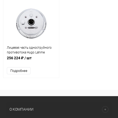
Лицевая часть одноструйного
противотока Hugo Lahme
TAIFUN с пьезокнопкой
256 224 ₽
/ шт
(87307020)
Подробнее
О КОМПАНИИ