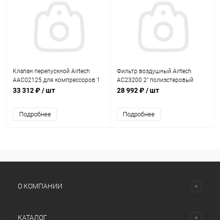
Клапан перепускной Airtech
Фильтр воздушный Airtech
AAC02125 для компрессоров 1
AC23200 2" полиэстеровый
1/4" (0501227)
картридж (0501350)
33 312 ₽
/ шт
28 992 ₽
/ шт
Подробнее
Подробнее
О КОМПАНИИ
КАТАЛОГ