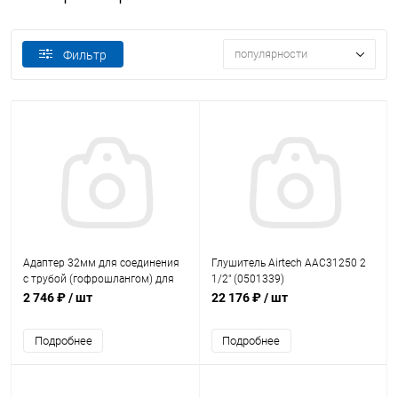
популярности
Фильтр
Адаптер 32мм для соединения
Глушитель Airtech AAC31250 2
с трубой (гофрошлангом) для
1/2" (0501339)
компрессора Airtech 0401005
2 746 ₽
/ шт
22 176 ₽
/ шт
(0401005A)
Подробнее
Подробнее