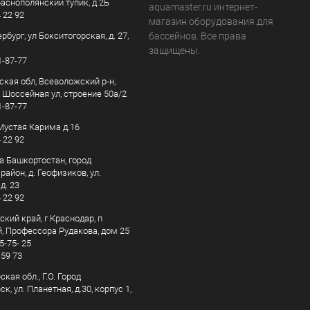
раснополянский тупик, д.2Б
aquamaster.ru интернет-
4 22 92
магазин оборудования для
рбург, ул Бокситогорская, д. 27,
бассейнов. Все права
защищены.
1-87-77
ская обл, Всеволожский р-н,
, Шоссейная ул, строение 50а/2
1-87-77
. Мустая Карима д.16
4 22 92
а Башкортостан, город
айон, д. Геофизиков, ул.
д. 23
4 22 92
кий край, г Краснодар, п
, Профессора Рудакова, дом 25
5-75- 25
 59 73
кая обл., Г.О. Город
к, ул. Планетная, д.30, корпус 1,