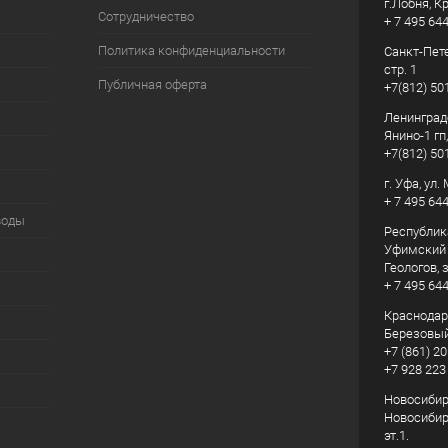
г.Лобня, К
Сотрудничество
+ 7 495 64
Политика конфиденциальности
Санкт-Пете
стр. 1
Публичная оферта
+7(812) 50
Ленинград
Янино-1 гп
+7(812) 50
г. Уфа, ул
+ 7 495 64
воды
Республик
Уфимский р
Геологов, з
+ 7 495 64
Краснодарс
Березовый
+7 (861) 20
+7 928 223
Новосибирс
Новосибирс
эт.1.