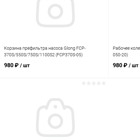
Корзина префильтра насоса Glong FCP-
Рабочее коле
370S/550S/750S/1100S2 (FCP370S-05)
050-20)
980 ₽
980 ₽
/ шт
/ шт
В корзину
В избранное
В избранн
К сравнению
Под заказ
К сравнен