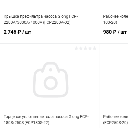
Крышка префильтра насоса Glong FCP-
Рабочее коле
2200A/3000A/4000A (FCP2200A-02)
100-20)
2 746 ₽
980 ₽
/ шт
/ шт
В корзину
В избранное
В избранн
К сравнению
В наличии
К сравнен
Торцевое уплотнение вала насоса Glong FCP-
Рабочее коле
180S/250S (FCP180S-22)
(FCP250S-20)