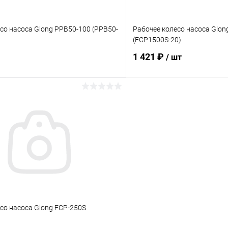
со насоса Glong PPB50-100 (PPB50-
Рабочее колесо насоса Glon
(FCP1500S-20)
1 421 ₽
/ шт
В корзину
В корз
ое
В избранное
ию
В наличии
К сравнению
со насоса Glong FCP-250S