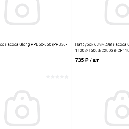
со насоса Glong PPB50-050 (PPB50-
Патрубок 63мм для насоса G
1100S/1500S/2200S (FCP110
735 ₽
/ шт
В корзину
В корз
ое
В избранное
ию
В наличии
К сравнению