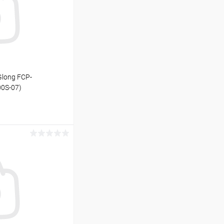
long FCP-
0S-07)
ину
В наличии