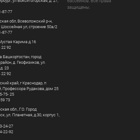
рбург, ул Бокситогорская, д. 27,
бассейнов. Все права
защищены.
1-87-77
ская обл, Всеволожский р-н,
, Шоссейная ул, строение 50а/2
1-87-77
. Мустая Карима д.16
4 22 92
а Башкортостан, город
айон, д. Геофизиков, ул.
д. 23
4 22 92
кий край, г Краснодар, п
, Профессора Рудакова, дом 25
5-75- 25
 59 73
кая обл., Г.О. Город
к, ул. Планетная, д.30, корпус 1,
83-24-27
44-22-92