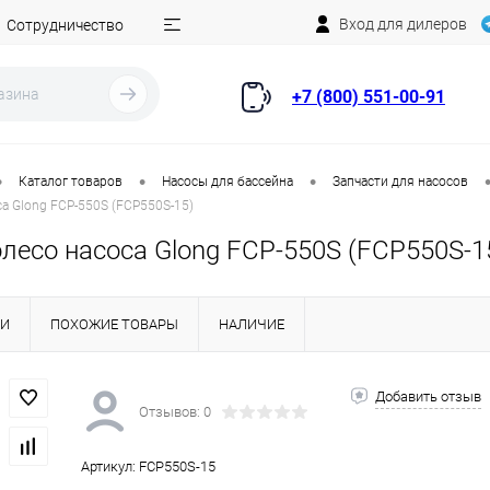
Вход для дилеров
Сотрудничество
+7 (800) 551-00-91
•
•
•
Каталог товаров
Насосы для бассейна
Запчасти для насосов
са Glong FCP-550S (FCP550S-15)
лесо насоса Glong FCP-550S (FCP550S-1
КИ
ПОХОЖИЕ ТОВАРЫ
НАЛИЧИЕ
Добавить отзыв
Отзывов: 0
Артикул:
FCP550S-15