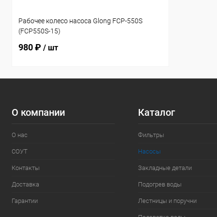
Рабочее колесо насоса Glong FCP-550S
(FCP550S-15)
980 ₽
/ шт
О компании
Каталог
О нас
Фильтры
СОУТ
Насосы
Контакты
Закладные детали
Доставка
Подогрев воды
Гарантии
Лестницы и поручни