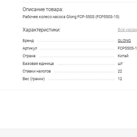
Описание товара:
Рабочее колесо насоса Glong FCP-550S (FCP550S-15)
Характеристики:
Все хара
Бренд
GLONG
Артикул
FCP550S-1
Страна
Китай
Базовая единица
шт
Ставки налогов
22
Вес (грамм)
12