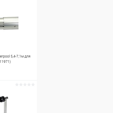
rpool 5,4-7,1м для
11971)
ину
В наличии