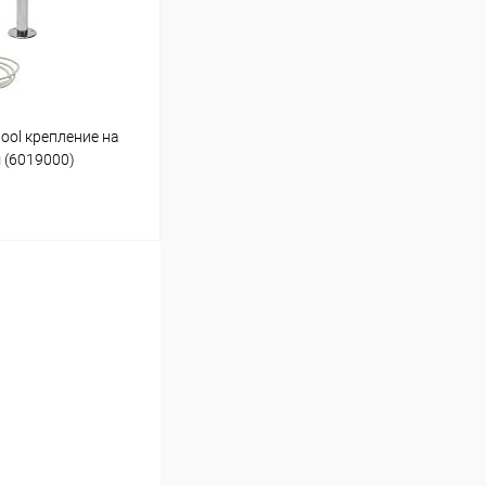
ool крепление на
 (6019000)
ину
В наличии