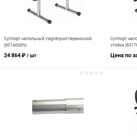
Суппорт напольный Vagnerpool переносной
Суппорт напо
(6014000N)
стойка (6017
24 864 ₽
Цена по з
/ шт
В корзину
В избранн
В избранное
К сравнен
К сравнению
В наличии