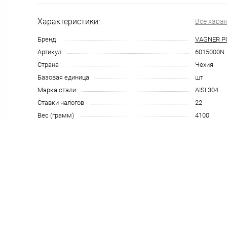
Характеристики:
Все хара
Бренд
VAGNER P
Артикул
6015000N
Страна
Чехия
Базовая единица
шт
Марка стали
AISI 304
Ставки налогов
22
Вес (грамм)
4100