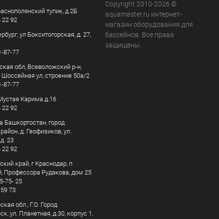
Copyright 2010-2026 ©
раснополянский тупик, д.2Б
aquamaster.ru интернет-
4 22 92
магазин оборудования для
рбург, ул Бокситогорская, д. 27,
бассейнов. Все права
защищены.
1-87-77
ская обл, Всеволожский р-н,
, Шоссейная ул, строение 50а/2
1-87-77
. Мустая Карима д.16
4 22 92
а Башкортостан, город
айон, д. Геофизиков, ул.
д. 23
4 22 92
кий край, г Краснодар, п
, Профессора Рудакова, дом 25
5-75- 25
 59 73
кая обл., Г.О. Город
к, ул. Планетная, д.30, корпус 1,