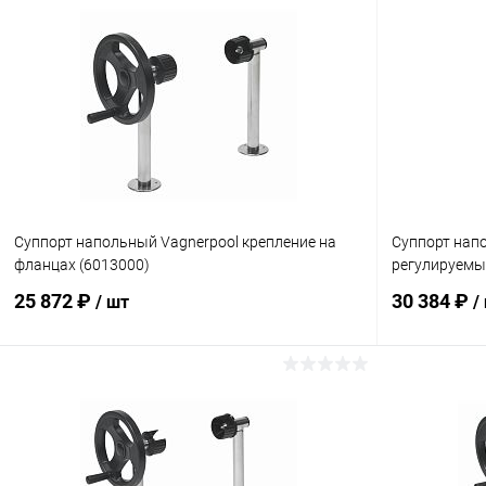
Суппорт напольный Vagnerpool крепление на
Суппорт напо
фланцах (6013000)
регулируемы
25 872 ₽
30 384 ₽
/ шт
/
В корзину
В избранное
В избранн
К сравнению
Под заказ
К сравнен