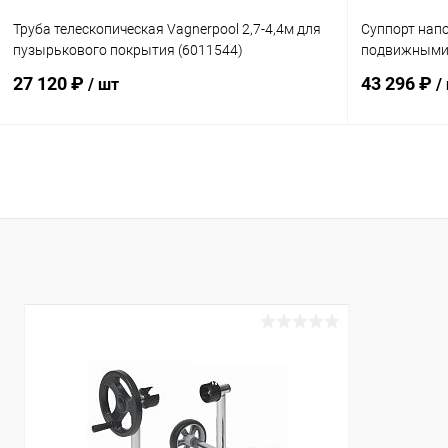
Труба телескопическая Vagnerpool 2,7-4,4м для
Суппорт напо
пузырькового покрытия (6011544)
подвижными 
27 120 ₽
43 296 ₽
/ шт
/
В корзину
В избранное
В избранн
К сравнению
В наличии
К сравнен