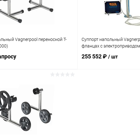
льный Vagnerpool переносной Т-
Суппорт напольный Vagnerp
000)
фланцах с электроприводом
апросу
255 552 ₽
/ шт
Запросить цену
В корз
ое
В избранное
ию
Под заказ
К сравнению