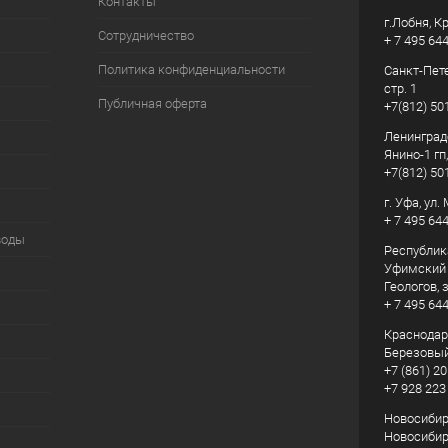
Контакты
г.Лобня, К
Сотрудничество
+ 7 495 64
Политика конфиденциальности
Санкт-Пете
стр. 1
Публичная оферта
+7(812) 50
Ленинград
Янино-1 гп
+7(812) 50
г. Уфа, ул
+ 7 495 64
воды
Республик
Уфимский р
Геологов, з
+ 7 495 64
Краснодарс
Березовый
+7 (861) 20
+7 928 223
Новосибирс
Новосибирс