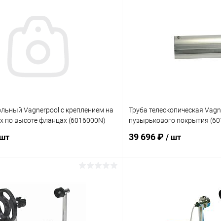
льный Vagnerpool с креплением на
Труба телескопическая Vagne
х по высоте фланцах (6016000N)
пузырькового покрытия (60
39 696 ₽
 шт
/ шт
В корзину
В корз
ое
В избранное
ию
В наличии
К сравнению