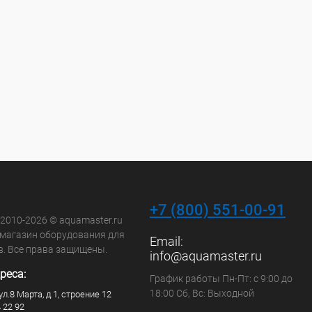
+7 (800) 551-00-91
 2010-2026 © aquamaster.ru
-магазин оборудования для
Email:
в. Все права защищены.
info@aquamaster.ru
реса:
График работы Пн-Пт: с 9:00 до
18:00 Сб, Вс: Выходной
ул.8 Марта, д.1, строение 12
4 22 92