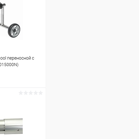
ool переносной с
6015000N)
ину
В наличии