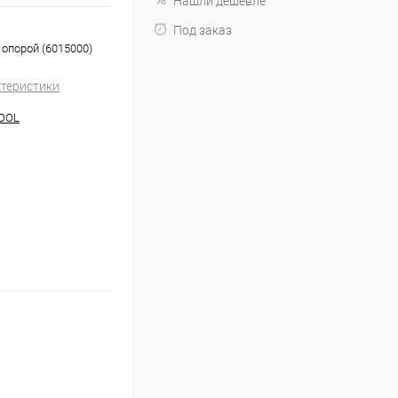
Нашли дешевле
Под заказ
 опорой (6015000)
ктеристики
OOL