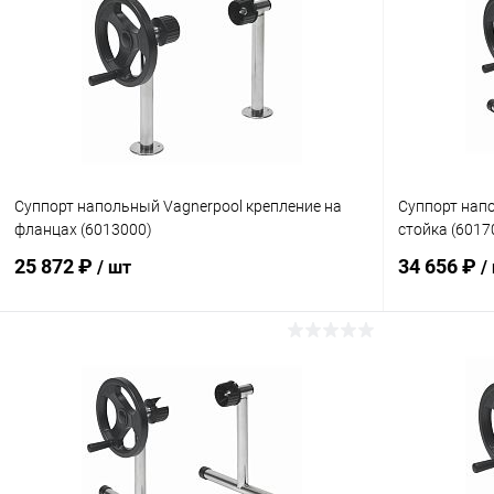
Суппорт напольный Vagnerpool крепление на
Суппорт напо
фланцах (6013000)
стойка (6017
25 872 ₽
34 656 ₽
/ шт
/
В корзину
В избранное
В избранн
К сравнению
Под заказ
К сравнен