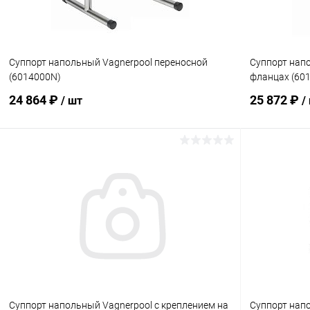
Суппорт напольный Vagnerpool переносной
Суппорт напо
(6014000N)
фланцах (60
24 864 ₽
25 872 ₽
/ шт
/
В корзину
В избранное
В избранн
К сравнению
В наличии
К сравнен
Суппорт напольный Vagnerpool с креплением на
Суппорт напо