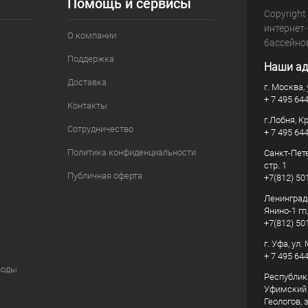
Помощь и сервисы
Copyright
интернет
О компании
бассейно
Поддержка
Наши ад
Доставка
г. Москва, 
+ 7 495 64
Контакты
г.Лобня, К
Сотрудничество
+ 7 495 64
Политика конфиденциальности
Санкт-Пете
стр. 1
Публичная оферта
+7(812) 50
Ленинград
Янино-1 гп
+7(812) 50
г. Уфа, ул
+ 7 495 64
воды
Республик
Уфимский р
Геологов, з