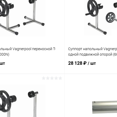
льный Vagnerpool переносной Т-
Суппорт напольный Vagnerp
000N)
одной подвижной опорой (
28 128 ₽
 шт
/ шт
В корзину
В корз
ое
В избранное
ию
В наличии
К сравнению