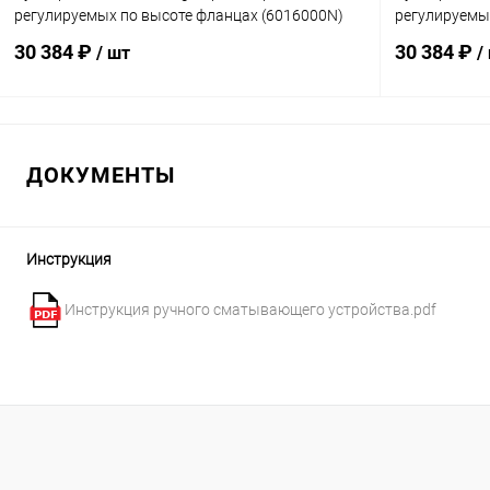
регулируемых по высоте фланцах (6016000N)
регулируемы
30 384 ₽
30 384 ₽
/ шт
/
В корзину
ДОКУМЕНТЫ
В избранное
В избранн
К сравнению
В наличии
К сравнен
Инструкция
Инструкция ручного сматывающего устройства.pdf