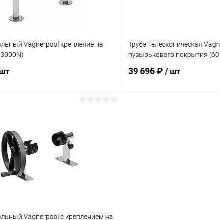
льный Vagnerpool крепление на
Труба телескопическая Vagne
13000N)
пузырькового покрытия (60
39 696 ₽
 шт
/ шт
В корзину
В корз
ое
В избранное
ию
В наличии
К сравнению
льный Vagnerpool с креплением на