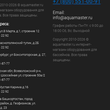
+7 (800) 551-00-91
 2010-2026 © aquamaster.ru
-магазин оборудования для
Email:
в. Все права защищены.
info@aquamaster.ru
реса:
График работы Пн-Пт: с 9:00 до
18:00 Сб, Вс: Выходной
ул.8 Марта, д.1, строение 12
4 22 92
Copyright 2010-2026 ©
раснополянский тупик, д.2Б
aquamaster.ru интернет-
4 22 92
магазин оборудования для
рбург, ул Бокситогорская, д. 27,
бассейнов. Все права
защищены.
1-87-77
ская обл, Всеволожский р-н,
, Шоссейная ул, строение 50а/2
1-87-77
. Мустая Карима д.16
4 22 92
а Башкортостан, город
айон, д. Геофизиков, ул.
д. 23