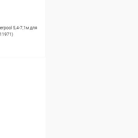
rpool 5,4-7,1м для
11971)
ину
В наличии