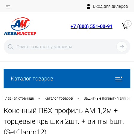
Вход для дилеров
Telegram
Rutube
0
+7 (800) 551-00-91
YouTube
Вход
Регистрация
Каталог товаров
•
•
Главная страница
Каталог товаров
Защитные покрытия для бас
Конечный ПВХ-профиль AM 1,2м +
торцевые крышки 2шт. + винты 6шт.
(SetClamp12)