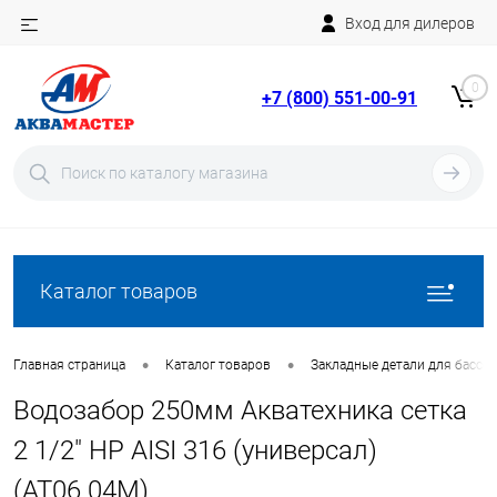
Вход для дилеров
Telegram
Rutube
0
+7 (800) 551-00-91
YouTube
Вход
Регистрация
Каталог товаров
•
•
Главная страница
Каталог товаров
Закладные детали для бассе
Водозабор 250мм Акватехника сетка
2 1/2" НР AISI 316 (универсал)
(AT06.04M)