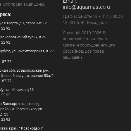
Email:
в. Все права защищены.
info@aquamaster.ru
реса:
График работы Пн-Пт: с 9:00 до
18:00 Сб, Вс: Выходной
ул.8 Марта, д.1, строение 12
4 22 92
Copyright 2010-2026 ©
раснополянский тупик, д.2Б
aquamaster.ru интернет-
4 22 92
магазин оборудования для
рбург, ул Бокситогорская, д. 27,
бассейнов. Все права
защищены.
1-87-77
ская обл, Всеволожский р-н,
, Шоссейная ул, строение 50а/2
1-87-77
. Мустая Карима д.16
4 22 92
а Башкортостан, город
айон, д. Геофизиков, ул.
д. 23
4 22 92
кий край, г Краснодар, п