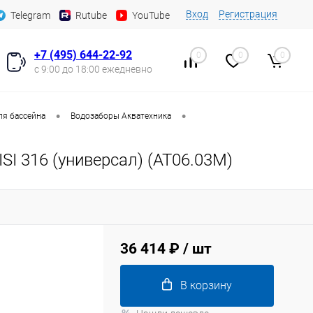
Вход
Регистрация
Telegram
Rutube
YouTube
+7 (495) 644-22-92
0
0
0
с 9:00 до 18:00 ежедневно
•
•
ля бассейна
Водозаборы Акватехника
SI 316 (универсал) (AT06.03M)
36 414 ₽
/ шт
В корзину