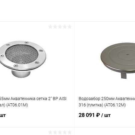
5мм Акватехника сетка 2" ВР AISI
Водозабор 250мм Акватехник
ал) (AT06.01M)
316 (плитка) (AT06.12M)
28 091 ₽
 шт
/ шт