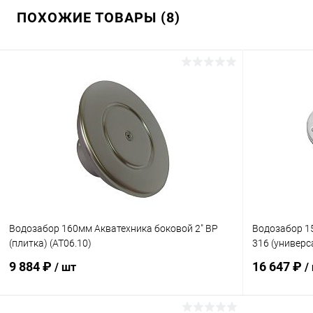
ПОХОЖИЕ ТОВАРЫ (8)
Водозабор 160мм Акватехника боковой 2" ВР
Водозабор 15
(плитка) (AT06.10)
316 (универс
9 884 ₽
16 647 ₽
/ шт
/