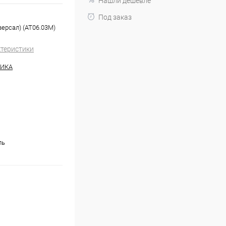
Нашли дешевле
Под заказ
версал) (AT06.03M)
ктеристики
НИКА
ль