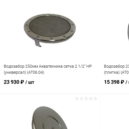
В корзину
В избранное
В избранн
К сравнению
В наличии
К сравнен
Водозабор 250мм Акватехника сетка 2 1/2" НР
Водозабор 23
(универсал) (AT06.04)
(плитка) (AT0
23 930 ₽
15 398 ₽
/ шт
/
В корзину
В избранное
В избранн