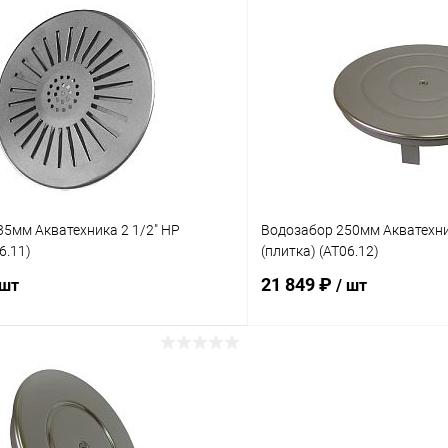
В корзину
В корз
ое
В избранное
ию
Под заказ
К сравнению
5мм Акватехника 2 1/2" НР
Водозабор 250мм Акватехни
6.11)
(плитка) (AT06.12)
21 849 ₽
 шт
/ шт
В корзину
В корз
ое
В избранное