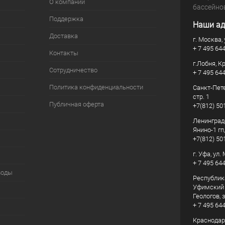
О компании
бассейно
Поддержка
Наши ад
Доставка
г. Москва, 
+ 7 495 64
Контакты
г.Лобня, К
Сотрудничество
+ 7 495 64
Политика конфиденциальности
Санкт-Пете
стр. 1
Публичная оферта
+7(812) 50
Ленинград
Янино-1 гп
+7(812) 50
г. Уфа, ул
+ 7 495 64
воды
Республик
Уфимский р
Геологов, з
+ 7 495 64
Краснодарс