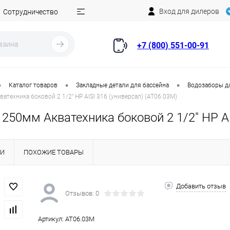
Вход для дилеров
Сотрудничество
+7 (800) 551-00-91
•
•
•
Каталог товаров
Закладные детали для бассейна
Водозаборы д
атехника боковой 2 1/2" НР AISI 316 (универсал) (AT06.03M)
250мм Акватехника боковой 2 1/2" НР AI
КИ
ПОХОЖИЕ ТОВАРЫ
Добавить отзыв
Отзывов: 0
Артикул:
AT06.03M