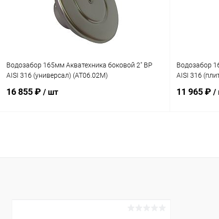
К сравнению
В наличии
К сравнен
Водозабор 165мм Акватехника боковой 2" ВР
Водозабор 1
AISI 316 (универсал) (AT06.02M)
AISI 316 (пли
16 855 ₽
11 965 ₽
/ шт
/
В корзину
В избранное
В избранн
К сравнению
Под заказ
К сравнен