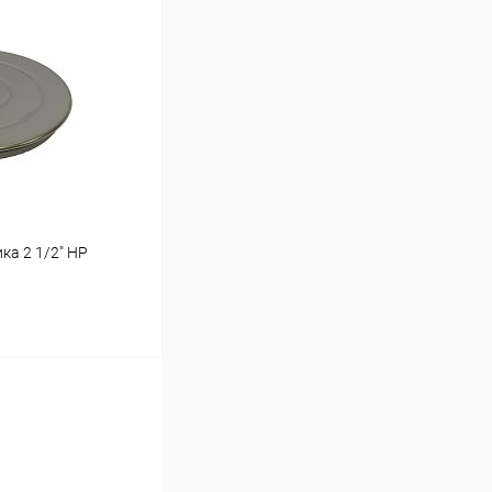
ину
Под заказ
ка 2 1/2" НР
ину