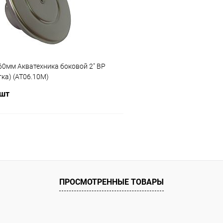
ию
В наличии
К сравнению
60мм Акватехника боковой 2" ВР
тка) (AT06.10M)
 шт
В корзину
ое
ию
Под заказ
ПРОСМОТРЕННЫЕ ТОВАРЫ